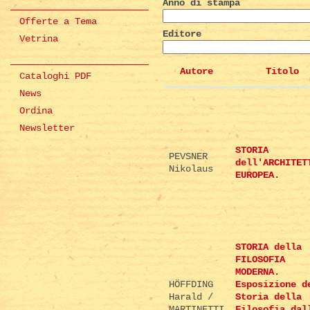
Anno di stampa
Offerte a Tema
Editore
Vetrina
Autore
Titolo
Cataloghi PDF
News
Ordina
Newsletter
STORIA
PEVSNER
dell'ARCHITET
Nikolaus
EUROPEA.
STORIA della
FILOSOFIA
MODERNA.
HÖFFDING
Esposizione d
Harald /
Storia della
MARTINETTI
Filosofia dal