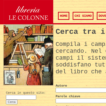
HOME
CHI SIAMO
DOV
Cerca tra i
Compila i camp
cercando. Nel 
campi il siste
soddisfano tut
del libro che 
Autore
Cerca in questo sito:
Parole chiave