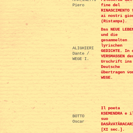
Piero
fine del
RINASCIMENTO 
ai nostri gio
(Ristampa).
Das NEUE LEBE
und die
gesammelten
lyrischen
ALIGHIERI
GEDICHTE. In 
Dante /
VERSMASSEN de
WEGE I.
Urschrift ins
Deutsche
übertragen vo
WEGE.
Il poeta
KSEMENDRA e i
BOTTO
suo
Oscar
DASÂVATÂRACAR
[XI sec.].