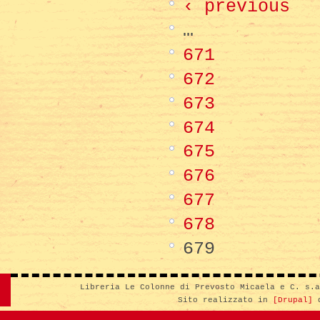
‹ previous
…
671
672
673
674
675
676
677
678
679
Libreria Le Colonne di Prevosto Micaela e C. s.
Sito realizzato in
[Drupal]
d