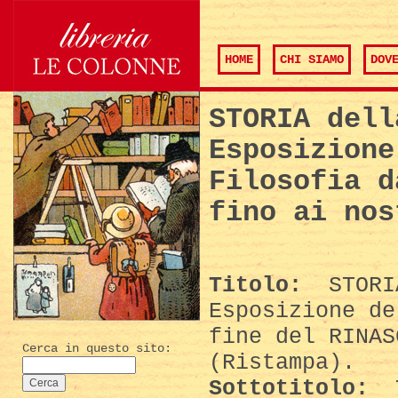
HOME
CHI SIAMO
DOV
STORIA dell
Esposizione
Filosofia d
fino ai nos
Titolo:
STORIA
Esposizione de
fine del RINAS
Cerca in questo sito:
(Ristampa).
Sottotitolo:
T