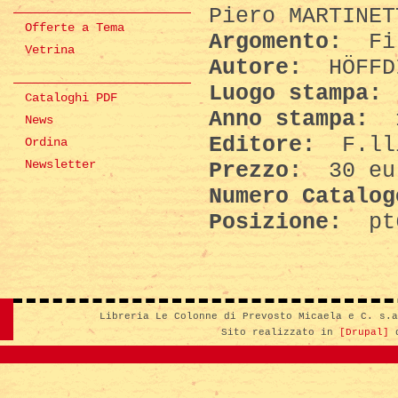
Piero MARTINET
Offerte a Tema
Argomento:
Fil
Vetrina
Autore:
HÖFFDI
Luogo stampa:
Cataloghi PDF
Anno stampa:
News
Editore:
F.ll
Ordina
Newsletter
Prezzo:
30 eu
Numero Catalo
Posizione:
pt
Libreria Le Colonne di Prevosto Micaela e C. s.
Sito realizzato in
[Drupal]
d