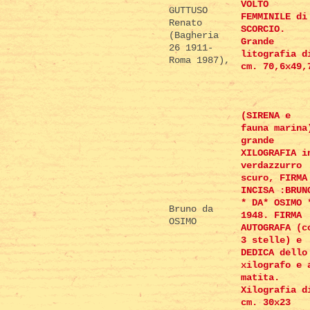
VOLTO
GUTTUSO
FEMMINILE di
Renato
SCORCIO.
(Bagheria
Grande
26 1911-
litografia d
Roma 1987),
cm. 70,6x49,
(SIRENA e
fauna marina
grande
XILOGRAFIA i
verdazzurro
scuro, FIRMA
INCISA :BRUN
* DA* OSIMO 
Bruno da
1948. FIRMA
OSIMO
AUTOGRAFA (c
3 stelle) e
DEDICA dello
xilografo e 
matita.
Xilografia d
cm. 30x23