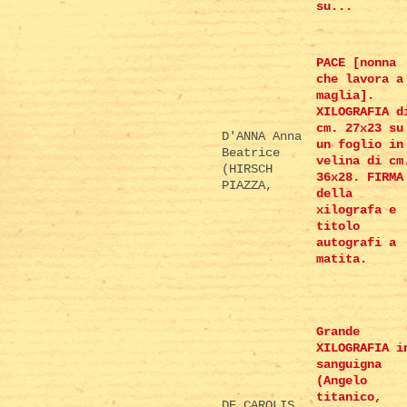
su...
PACE [nonna
che lavora a
maglia].
XILOGRAFIA d
cm. 27x23 su
D'ANNA Anna
un foglio in
Beatrice
velina di cm
(HIRSCH
36x28. FIRMA
PIAZZA,
della
xilografa e
titolo
autografi a
matita.
Grande
XILOGRAFIA i
sanguigna
(Angelo
titanico,
DE CAROLIS