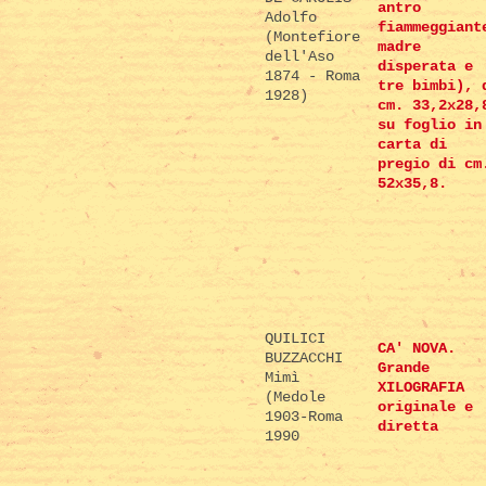
antro
Adolfo
fiammeggiant
(Montefiore
madre
dell'Aso
disperata e
1874 - Roma
tre bimbi), 
1928)
cm. 33,2x28,
su foglio in
carta di
pregio di cm
52x35,8.
QUILICI
CA' NOVA.
BUZZACCHI
Grande
Mimì
XILOGRAFIA
(Medole
originale e
1903-Roma
diretta
1990