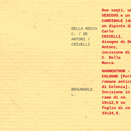
Due santi, u
VESCOVO e un
CARDINALE (d
un dipinto d
DELLA ROCCA
Carlo
C. / DE
CRIVELLI,
ANTONI /
disegno di D
CRIVELLI
Antoni,
incisione di
C. Della
Rocca.
HAHNENTHOR -
COLOGNE [Por
romana antic
di Colonia].
BRAUNHOLD
Incisione in
L.
rame di cm.
19x12,5 su
foglio di cm
33x24,5.