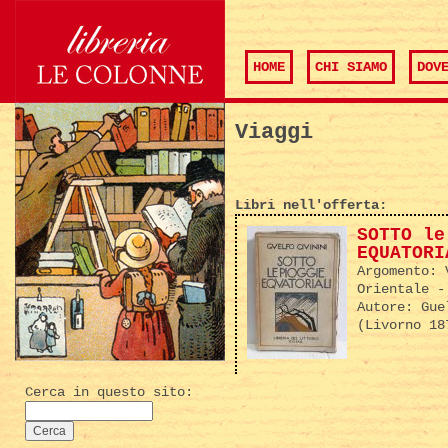
HOME
CHI SIAMO
DOV
Viaggi
Libri nell'offerta:
SOTTO le
EQUATORI
Argomento:
Orientale -
Autore:
Gue
(Livorno 18
Cerca in questo sito: