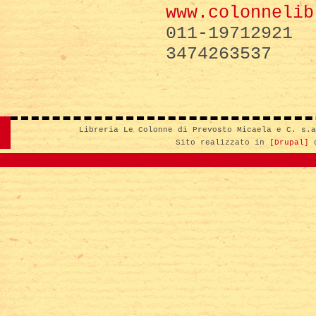
www.colonnelib
011-19712921
3474263537
Libreria Le Colonne di Prevosto Micaela e C. s.
Sito realizzato in
[Drupal]
d