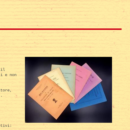
 il
ti e non
itore,
s.
otivi: