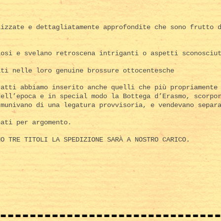
lizzate e dettagliatamente approfondite che sono frutto 
iosi e svelano retroscena intriganti o aspetti sconosciu
ati nelle loro genuine brossure ottocentesche
ratti abbiamo inserito anche quelli che più propriamente
dell’epoca e in special modo la Bottega d’Erasmo, scorpo
 munivano di una legatura provvisoria, e vendevano separ
nati per argomento.
NO TRE TITOLI LA SPEDIZIONE SARÀ A NOSTRO CARICO.