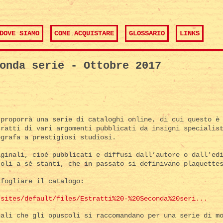
DOVE SIAMO
COME ACQUISTARE
GLOSSARIO
LINKS
onda serie - Ottobre 2017
 proporrà una serie di cataloghi online, di cui questo è
tratti di vari argomenti pubblicati da insigni specialis
ografa a prestigiosi studiosi.
iginali, cioè pubblicati e diffusi dall’autore o dall’ed
coli a sé stanti, che in passato si definivano plaquette
sfogliare il catalogo:
/sites/default/files/Estratti%20-%20Seconda%20seri...
nali che gli opuscoli si raccomandano per una serie di m