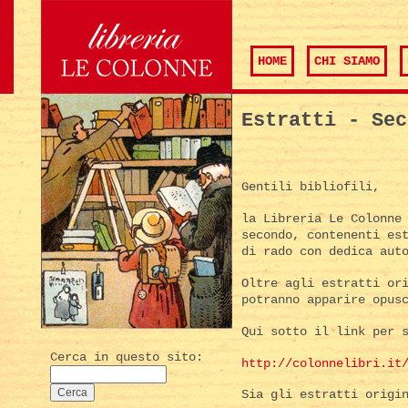
HOME
CHI SIAMO
Estratti - Sec
Gentili bibliofili,
la Libreria Le Colonne
secondo, contenenti es
di rado con dedica aut
Oltre agli estratti or
potranno apparire opus
Qui sotto il link per 
Cerca in questo sito:
http://colonnelibri.it
Sia gli estratti origi