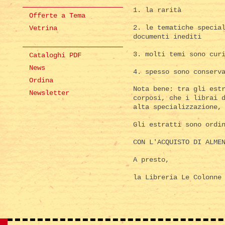
1. la rarità
Offerte a Tema
2. le tematiche specia
Vetrina
documenti inediti
3. molti temi sono cur
Cataloghi PDF
News
4. spesso sono conserv
Ordina
Nota bene: tra gli est
Newsletter
corposi, che i librai 
alta specializzazione,
Gli estratti sono ordi
CON L'ACQUISTO DI ALME
A presto,
la Libreria Le Colonne