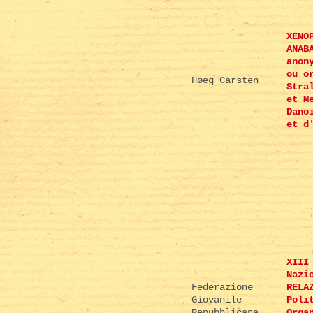
XENO
ANAB
anon
ou o
Høeg Carsten
Stra
et M
Dano
et d
XIII
Nazi
Federazione
RELA
Giovanile
Poli
Repubblicana
Orga