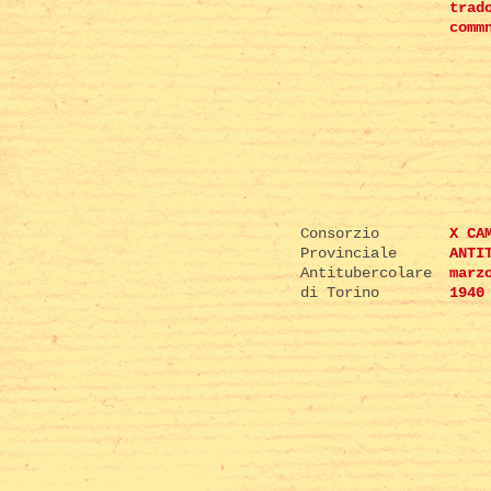
trad
comm
Consorzio
X CA
Provinciale
ANTI
Antitubercolare
marz
di Torino
1940