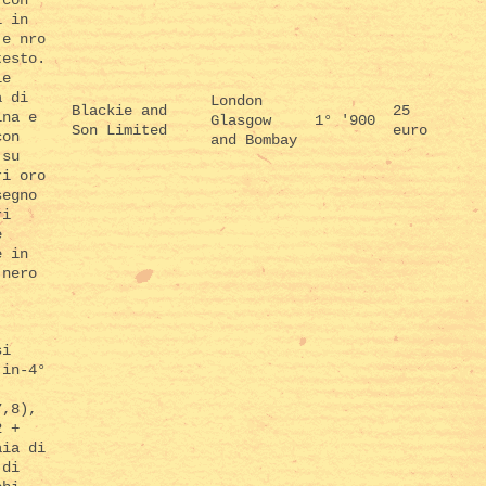
i in
 e nro
testo.
le
a di
London
Blackie and
25
ina e
Glasgow
1° '900
Son Limited
euro
con
and Bombay
 su
ri oro
segno
ri
e
e in
 nero
si
 in-4°
7,8),
2 +
aia di
 di