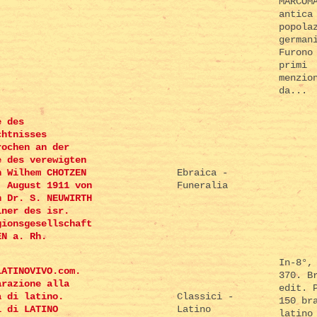
MARCOM
antica
popola
german
Furono
primi
menzio
da...
e des
chtnisses
rochen an der
e des verewigten
n Wilhem CHOTZEN
Ebraica -
. August 1911 von
Funeralia
n Dr. S. NEUWIRTH
iner des isr.
gionsgesellschaft
EN a. Rh.
In-8°,
LATINOVIVO.com.
370. B
arazione alla
edit. 
a di latino.
Classici -
150 br
i di LATINO
Latino
latino