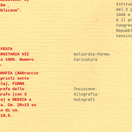
Istitu
lba
del 2 
bblicana".
1946 e
è il p
Congre
Repubb
Censit
 FESTA
ERSITARIA VII
Goliardia-Parma-
io 1905. Numero
Caricatura
o.
GRAFIA (Abbraccio
aprioli sotto
ola), FIRMA
grafa dello
Incisione-
grafo (con 3
Xilografia-
le) e DEDICA a
Autografi
ta. Cm. 20x13 su
io di cm.
x18,5.