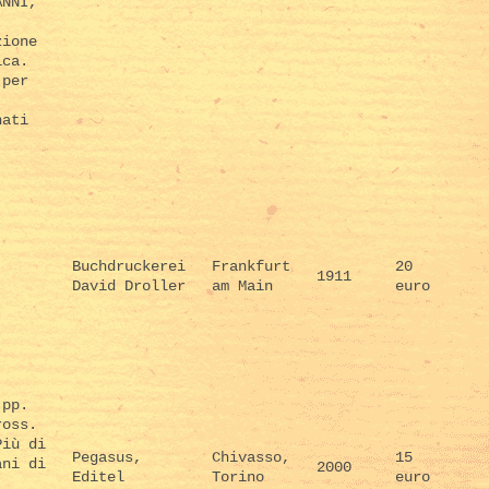
ANNI,
zione
ica.
 per
nati
Buchdruckerei
Frankfurt
20
1911
David Droller
am Main
euro
 pp.
ross.
Più di
Pegasus,
Chivasso,
15
ani di
2000
Editel
Torino
euro