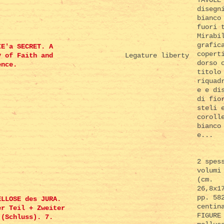
disegn
bianco
fuori 
Mirabi
grafic
IE'a SECRET. A
copert
y of Faith and
Legature liberty
dorso 
ence.
titolo
riquad
e e di
di fio
steli 
coroll
bianco
e...
2 spes
volumi
(cm.
26,8x1
pp. 58
ELLOSE des JURA.
centin
er Teil + Zweiter
FIGURE
 (Schluss). 7.