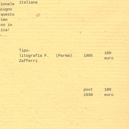
italiana
zionale
giugno
 questo
rimo
sso in
lica!
o...
Tipo-
100
litografia F.
(Parma)
1905
euro
Zafferri
post
180
1938
euro