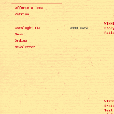
Offerte a Tema
Vetrina
WINN
Cataloghi PDF
WOOD Kate
Stor
Pati
News
Ordina
Newsletter
WIRB
Erst
Teil