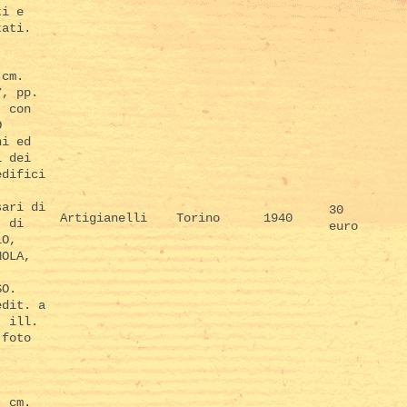
ti e
tati.
(cm.
7, pp.
) con
O
ni ed
i dei
edifici
sari di
30
Artigianelli
Torino
1940
, di
euro
LO,
NOLA,
SO.
edit. a
, ill.
 foto
( cm.