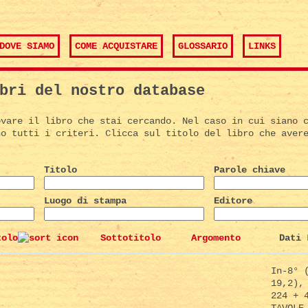
DOVE SIAMO
COME ACQUISTARE
GLOSSARIO
LINKS
bri del nostro database
ovare il libro che stai cercando. Nel caso in cui siano 
no tutti i criteri. Clicca sul titolo del libro che aver
Titolo
Parole chiave
Luogo di stampa
Editore
tolo
Sottotitolo
Argomento
Dati 
In-8° 
19,2),
224 + 
TAVOLE