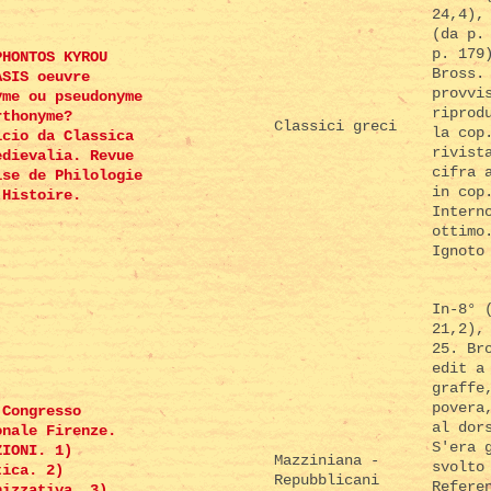
24,4),
(da p.
p. 179
PHONTOS KYROU
Bross.
ASIS oeuvre
provvi
yme ou pseudonyme
riprod
rthonyme?
Classici greci
la cop
lcio da Classica
rivist
edievalia. Revue
cifra 
ise de Philologie
in cop
'Histoire.
Intern
ottimo
Ignoto
In-8° 
21,2),
25. Br
edit a
graffe
povera
 Congresso
al dor
onale Firenze.
S'era 
ZIONI. 1)
Mazziniana -
svolto
tica. 2)
Repubblicani
Refere
nizzativa. 3)