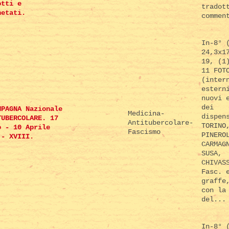
otti e
tradot
netati.
commen
In-8° 
24,3x1
19, (1
11 FOT
(inter
estern
nuovi 
dei
MPAGNA Nazionale
Medicina-
dispen
TUBERCOLARE. 17
Antitubercolare-
TORINO
o - 10 Aprile
Fascismo
PINERO
 - XVIII.
CARMAG
SUSA,
CHIVAS
Fasc. 
graffe
con la
del...
In-8° 