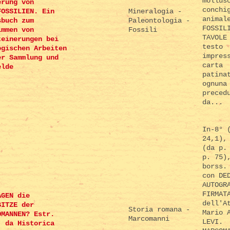
mollus
erung von
conchi
FOSSILIEN. Ein
Mineralogia -
animal
sbuch zum
Paleontologia -
FOSSIL
immen von
Fossili
TAVOLE
teinerungen bei
testo
ogischen Arbeiten
impres
er Sammlung und
carta
elde
patina
ognuna
preced
da...
In-8° 
24,1),
(da p.
p. 75)
borss.
con DE
AUTOGR
FIRMAT
AGEN die
dell'A
SITZE der
Storia romana -
Mario 
OMANNEN? Estr.
Marcomanni
LEVI.
. da Historica