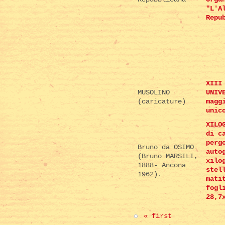
"L'A
Repu
XIII
MUSOLINO
UNIV
(caricature)
magg
unic
XILO
di c
perg
Bruno da OSIMO
auto
(Bruno MARSILI,
xilo
1888- Ancona
stel
1962).
mati
fogl
28,7
« first