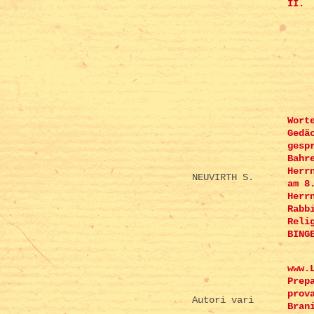
II.
Wort
Gedä
gesp
Bahr
Herr
NEUVIRTH S.
am 8
Herr
Rabb
Reli
BING
www.
Prep
prov
Autori vari
Bran