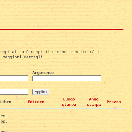
compilati più campi il sistema restituirà i
e maggiori dettagli.
Argomento
Luogo
Anno
Libro
Editore
Prezzo
stampa
stampa
(cm.
 pp.
4
 con