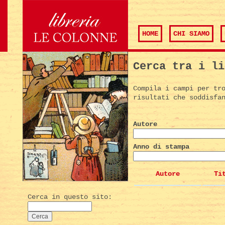
HOME
CHI SIAMO
Cerca tra i li
Compila i campi per tr
risultati che soddisfa
Autore
Anno di stampa
Autore
Ti
Cerca in questo sito: