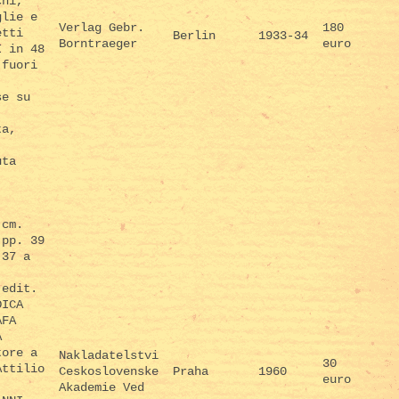
chi,
glie e
Verlag Gebr.
180
etti
Berlin
1933-34
Borntraeger
euro
I in 48
 fuori
se su
ta,
uta
(cm.
 pp. 39
 37 a
,
 edit.
DICA
AFA
A
tore a
Nakladatelstvi
30
Attilio
Ceskoslovenske
Praha
1960
euro
Akademie Ved