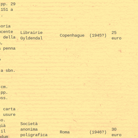
 pp. 29
 151 a
).
soria
ucente
Librairie
25
Copenhague
(1945?)
. della
Gyldendal
euro
a,
a penna
.
o
.
 a sbn.
(cm.
 pp.
oss.
, carta
, usure
so.
Società
già
anonima
30
 il
Roma
(1946?)
poligrafica
euro
ndum