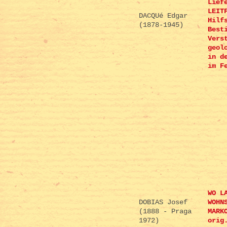
Lief
LEIT
DACQUé Edgar
Hilf
(1878-1945)
Best
Vers
geol
in d
im F
WO L
DOBIAS Josef
WOHN
(1888 - Praga
MARK
1972)
orig