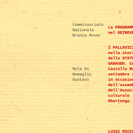
Commissariato
La PROGRAM
Nazionale
nel GEIROV
Branca Rover
I PALLAVIC
nella stor
dello STAT
SABAUDO. C
Mola Di
Castello R
Nomaglio
settembre 
Gustavo
in occasio
dell'assem
dell'Assoc
culturale
Obertenga.
LUIGI RICC