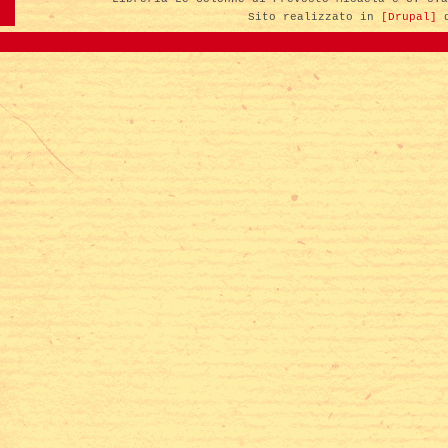
Sito realizzato in
[Drupal]
d