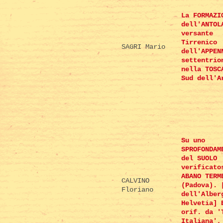
La FORMAZI
dell'ANTOL
versante
Tirrenico
SAGRI Mario
dell'APPEN
settentrio
nella TOSC
Sud dell'A
Su uno
SPROFONDAM
del SUOLO
verificato
ABANO TERM
CALVINO
(Padova). 
Floriano
dell'Alber
Helvetia] 
orif. da '
Italiana',