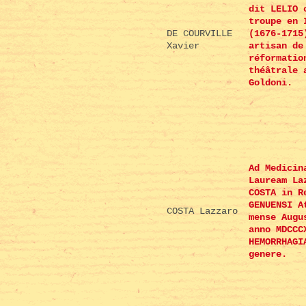
dit LELIO 
troupe en 
DE COURVILLE
(1676-1715
Xavier
artisan de
réformatio
théâtrale 
Goldoni.
Ad Medicin
Lauream La
COSTA in R
GENUENSI A
COSTA Lazzaro
mense Augu
anno MDCCC
HEMORRHAGI
genere.