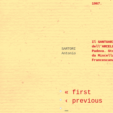
1967.
Il SANTUAR
dell'ARCEL
SARTORI
Padova. St
Antonio
da Miscell
Francescan
« first
‹ previous
…