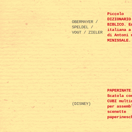
Piccolo
DIZIONARIO
OBERMAYER /
BIBLICO. E
SPELDEL /
italiana a
VOGT / ZIELER
di Antoni 
MINISSALE.
PAPERINATE
Scatola co
CUBI multi
(DISNEY)
per assemb
scenette
paperinesc