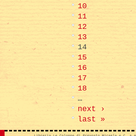
10
11
12
13
14
15
16
17
18
…
next ›
last »
Libreria Le Colonne di Prevosto Micaela e C. s.