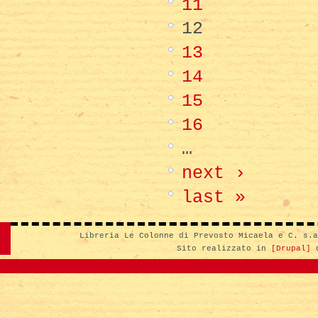
11
12
13
14
15
16
…
next ›
last »
Libreria Le Colonne di Prevosto Micaela e C. s.
Sito realizzato in
[Drupal]
d