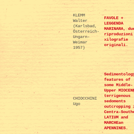
KLEMM
FAVOLE +
Walter
LEGGENDA
(Karlsbad,
MARINARA, du
Österreich-
riproduzioni
Ungarn-
xilografie
Weimar
originali.
1957)
Sedimentolog
features of
some Middle-
Upper MIOCEN
terrigenous
CHIOCCHINI
sedoments
Ugo
outcropping 
Centra-South
LATIUM and
MARCHEan
APENNINES.