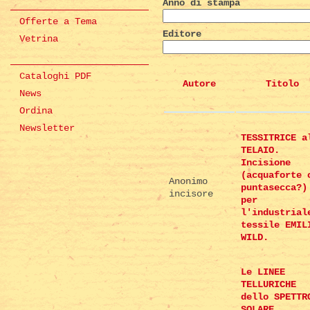
Anno di stampa
Offerte a Tema
Editore
Vetrina
Cataloghi PDF
Autore
Titolo
News
Ordina
Newsletter
TESSITRICE a
TELAIO.
Incisione
(acquaforte 
Anonimo
puntasecca?)
incisore
per
l'industrial
tessile EMIL
WILD.
Le LINEE
TELLURICHE
dello SPETTR
SOLARE.