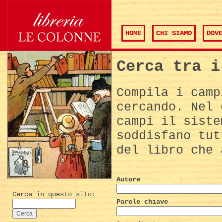
HOME
CHI SIAMO
DOV
Cerca tra i
Compila i camp
cercando. Nel 
campi il siste
soddisfano tut
del libro che 
Autore
Cerca in questo sito:
Parole chiave