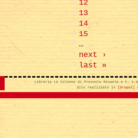
12
13
14
15
…
next ›
last »
Libreria Le Colonne di Prevosto Micaela e C. s.
Sito realizzato in
[Drupal]
d