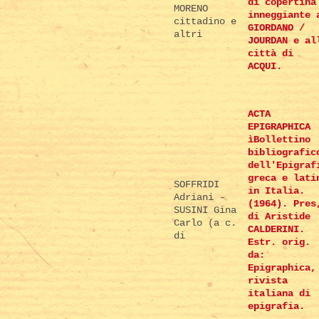
di copertina
MORENO
inneggiante 
cittadino e
GIORDANO /
altri
JOURDAN e al
città di
ACQUI.
ACTA
EPIGRAPHICA
ìBollettino
bibliografic
dell'Epigraf
greca e lati
SOFFRIDI
in Italia.
Adriani -
(1964). Pres
SUSINI Gina
di Aristide
Carlo (a c.
CALDERINI.
di
Estr. orig.
da:
Epigraphica,
rivista
italiana di
epigrafia.