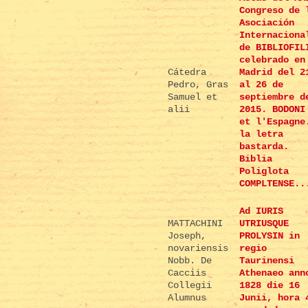
Congreso de 
Asociación
Internaciona
de BIBLIOFIL
celebrado en
Cátedra
Madrid del 2
Pedro, Gras
al 26 de
Samuel et
septiembre d
alii
2015. BODONI
et l'Espagne
la letra
bastarda.
Biblia
Poliglota
COMPLTENSE..
Ad IURIS
MATTACHINI
UTRIUSQUE
Joseph,
PROLYSIN in
novariensis
regio
Nobb. De
Taurinensi
Cacciis
Athenaeo ann
Collegii
1828 die 16
Alumnus
Junii, hora 