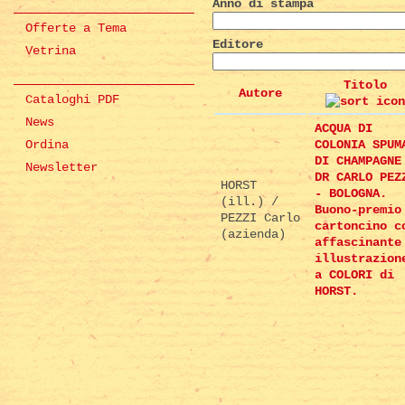
Anno di stampa
Offerte a Tema
Editore
Vetrina
Titolo
Autore
Cataloghi PDF
News
ACQUA DI
Ordina
COLONIA SPUM
DI CHAMPAGNE
Newsletter
DR CARLO PEZ
HORST
- BOLOGNA.
(ill.) /
Buono-premio
PEZZI Carlo
cartoncino c
(azienda)
affascinante
illustrazion
a COLORI di
HORST.