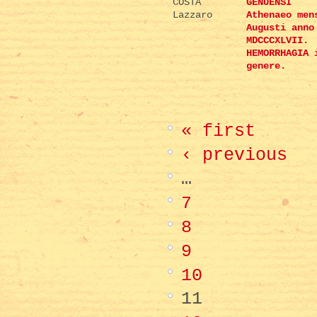
COSTA
GENUENSI
Lazzaro
Athenaeo men
Augusti anno
MDCCCXLVII.
HEMORRHAGIA 
genere.
« first
‹ previous
…
7
8
9
10
11