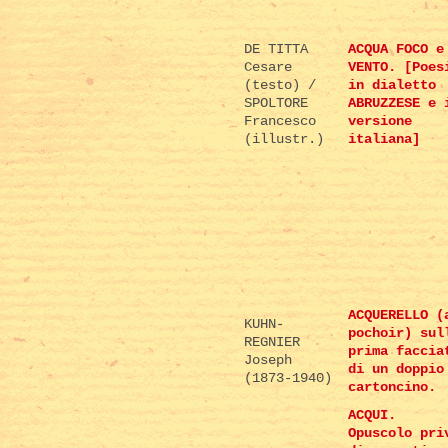
DE TITTA
ACQUA FOCO e
Cesare
VENTO. [Poes
(testo) /
in dialetto
SPOLTORE
ABRUZZESE e 
Francesco
versione
(illustr.)
italiana]
ACQUERELLO (
KUHN-
pochoir) sul
REGNIER
prima faccia
Joseph
di un doppio
(1873-1940)
cartoncino.
ACQUI.
Opuscolo pri