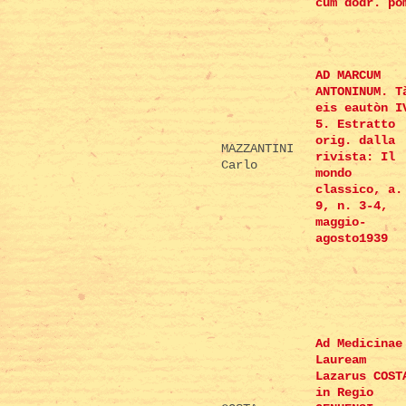
cum dodr. po
AD MARCUM
ANTONINUM. T
eis eautòn I
5. Estratto
orig. dalla
MAZZANTINI
rivista: Il
Carlo
mondo
classico, a.
9, n. 3-4,
maggio-
agosto1939
Ad Medicinae
Lauream
Lazarus COST
in Regio