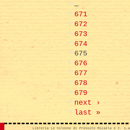
…
671
672
673
674
675
676
677
678
679
next ›
last »
Libreria Le Colonne di Prevosto Micaela e C. s.