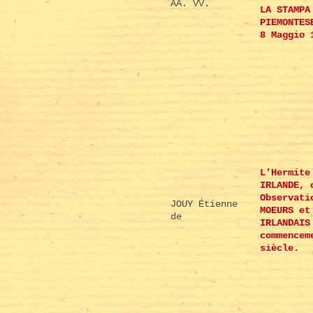
AA. VV.
LA STAMPA
PIEMONTES
8 Maggio 
L'Hermite
IRLANDE, 
Observati
JOUY Étienne
MOEURS et
de
IRLANDAIS
commencem
siècle.