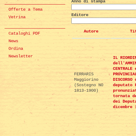
Anno di stampa
Offerte a Tema
Editore
Vetrina
Autore
Ti
Cataloghi PDF
News
Ordina
Newsletter
IL RIORDI
dell'AMMI
CENTRALE 
FERRARIS
PROVINCIA
Maggiorino
DISCORSO 
(Sostegno NO
deputato 
1813-1900)
pronunzia
tornata d
dei Deput
dicembre 