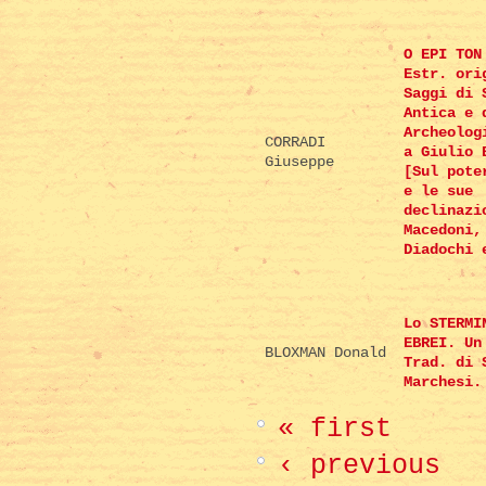
O EPI TON
Estr. ori
Saggi di 
Antica e 
Archeolog
CORRADI
a Giulio 
Giuseppe
[Sul pote
e le sue
declinazi
Macedoni,
Diadochi 
Lo STERMI
EBREI. Un
BLOXMAN Donald
Trad. di 
Marchesi.
« first
‹ previous