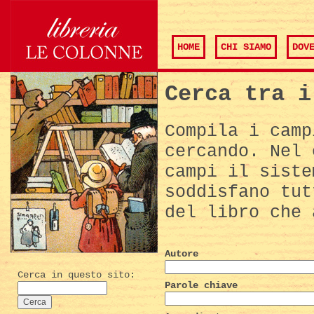
HOME
CHI SIAMO
DOV
Cerca tra i
Compila i camp
cercando. Nel 
campi il siste
soddisfano tut
del libro che 
Autore
Cerca in questo sito:
Parole chiave