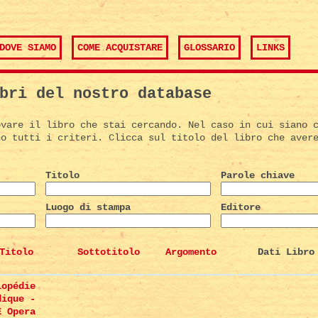
DOVE SIAMO
COME ACQUISTARE
GLOSSARIO
LINKS
bri del nostro database
ovare il libro che stai cercando. Nel caso in cui siano 
no tutti i criteri. Clicca sul titolo del libro che aver
Titolo
Parole chiave
Luogo di stampa
Editore
Titolo
Sottotitolo
Argomento
Dati Libro
lopédie
dique -
E Opera