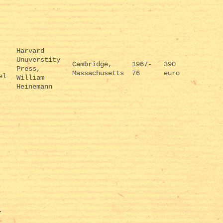
Harvard
Unuverstity
Cambridge,
1967-
390
Press,
Massachusetts
76
euro
el
William
Heinemann
.