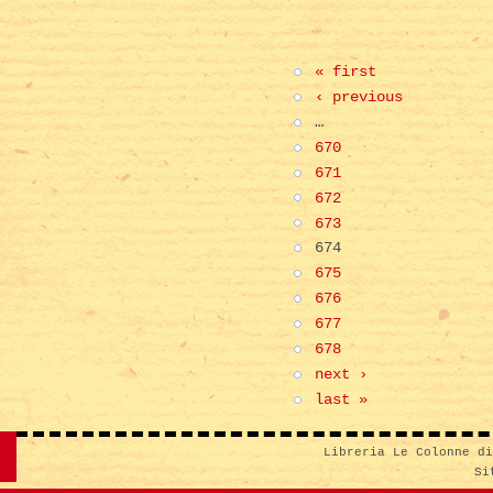
« first
‹ previous
…
670
671
672
673
674
675
676
677
678
next ›
last »
Libreria Le Colonne d
Si