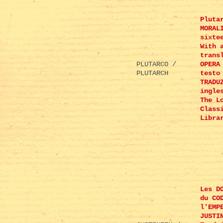
Pluta
MORAL
sixte
With 
trans
PLUTARCO /
OPERA
PLUTARCH
testo
TRADU
ingle
The L
Class
Libra
Les D
du CO
l'EMP
JUSTI