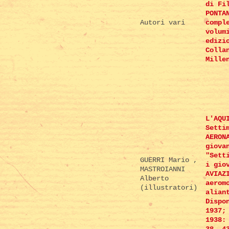
di Fi
PONTA
Autori vari
compl
volum
edizi
Colla
Mille
L'AQU
Setti
AERON
giova
"Sett
GUERRI Mario ,
i gio
MASTROIANNI
AVIAZ
Alberto
aerom
(illustratori)
alian
Dispo
1937;
1938: