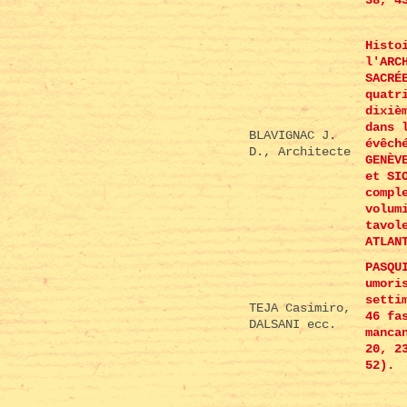
38, 4
Histo
l'ARC
SACRÉ
quatr
dixiè
dans 
BLAVIGNAC J.
évêch
D., Architecte
GENÈV
et SI
compl
volum
tavol
ATLAN
PASQU
umori
setti
TEJA Casimiro,
46 fa
DALSANI ecc.
manca
20, 2
52).