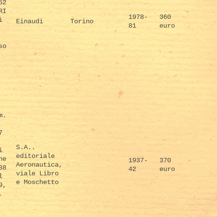
52
RI
1978-
360
i
Einaudi
Torino
81
euro
so
m.
7
S.A..
i
editoriale
ne
1937-
370
Aeronautica,
38
42
euro
viale Libro
l
e Moschetto
9,
,