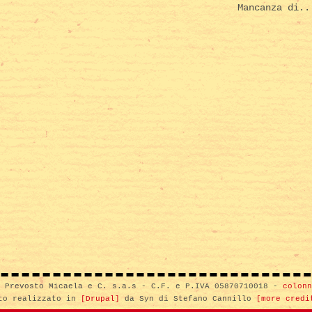
Mancanza di..
i Prevosto Micaela e C. s.a.s - C.F. e P.IVA 05870710018 -
colonn
to realizzato in
[Drupal]
da Syn di Stefano Cannillo
[more credi