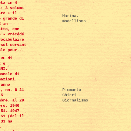
eta in 4
i: 3 volumi
sto + il
Marina,
e grande di
modellismo
E in
etto, con
e - Précédé
vocabulaire
rsel servant
ble pour...
ERE di
I e
RNI.
manale di
mazioni.
(anno
), nn. 6-21
Piemonte -
15
Chieri -
mbre. al 29
Giornalismo
bre; 1946
-51. 1947
-51 (dal il
-33 ha
a