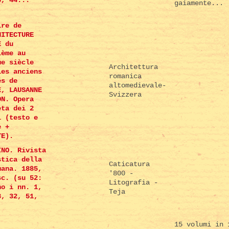
3, 44...
gaiamente...
ire de
HITECTURE
E du
ième au
me siècle
Architettura
les anciens
romanica
és de
altomedievale-
E, LAUSANNE
Svizzera
ON. Opera
eta dei 2
i (testo e
e +
TE).
INO. Rivista
stica della
Caticatura
mana. 1885,
'800 -
sc. (su 52:
Litografia -
no i nn. 1,
Teja
3, 32, 51,
15 volumi in 