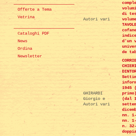
compl
volum
Offerte a Tema
di te
Vetrina
Autori vari
volum
TAVOL
cofan
Cataloghi PDF
indic
News
d'un 
unive
Ordina
de ta
Newsletter
CORRI
CHIER
DINTO
Setti
infor
1945 
GHIRARDI
primo
Giorgio e
(dal 
Autori vari
sette
dicem
nn. 1
nn. 1
n. 32
doppi