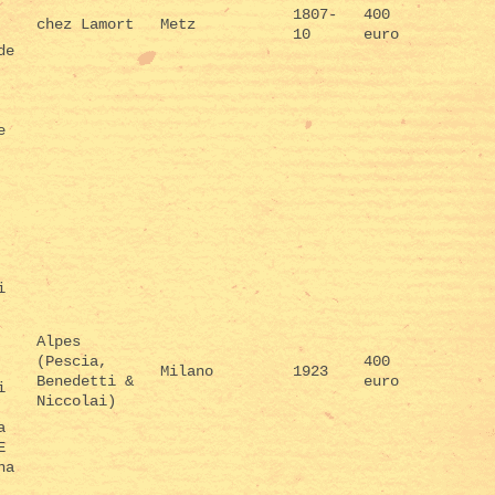
1807-
400
chez Lamort
Metz
10
euro
de
e
i
Alpes
(Pescia,
400
Milano
1923
Benedetti &
euro
i
Niccolai)
a
E
na