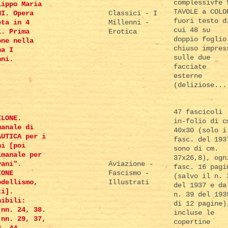
complessivfe 
lippo Maria
TAVOLE a COLO
NI. Opera
Classici - I
fuori testo d
eta in 4
Millenni -
cui 48 su
i. Prima
Erotica
doppio foglio
one nella
chiuso impres
na I
sulle due
nni.
facciate
esterne
(deliziose...
47 fascicoli
ILONE.
in-folio di c
manale di
40x30 (solo i
AUTICA per i
fasc. del 193
ni [poi
sono di cm.
imanale per
37x26,8), ogn
vani".
Aviazione -
fasc. 16 pagi
IONE
Fascismo -
(salvo il n. 
odellismo,
Illustrati
del 1937 e da
ti].
n. 39 del 193
nibili:
di 12 pagine)
 nn. 24, 38.
incluse le
 nn. 29, 37,
copertine