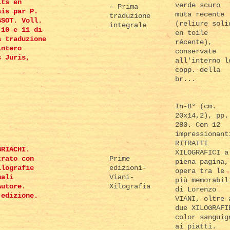
its en
verde scuro
- Prima
ais par P.
muta recente
traduzione
SSOT. Voll.
(reliure soli
integrale
 10 e 11 di
en toile
a traduzione
récente),
intero
conservate
s Juris,
all'interno l
copp. della
br...
In-8° (cm.
20x14,2), pp.
280. Con 12
impressionant
RITRATTI
BRIACHI.
XILOGRAFICI a
trato con
Prime
piena pagina,
ilografie
edizioni-
opera tra le
nali
Viani-
più memorabil
Autore.
Xilografia
di Lorenzo
 edizione.
VIANI, oltre 
due XILOGRAFI
color sanguig
ai piatti.