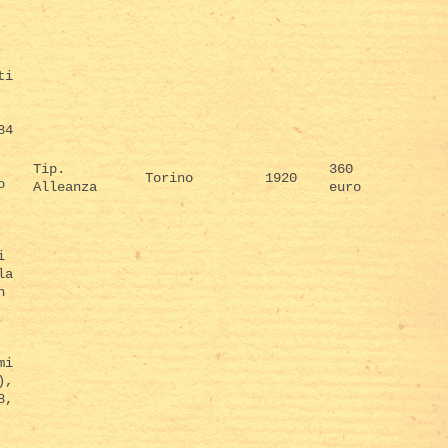
ti
84
Tip.
360
Torino
1920
o
Alleanza
euro
i
la
n
mi
),
8,