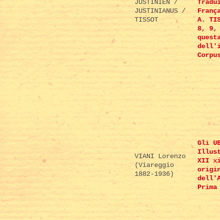
JUSTINIEN /
Tradu
JUSTINIANUS /
Franç
TISSOT
A. TI
8, 9,
quest
dell'
Corpu
Gli U
Illus
VIANI Lorenzo
XII x
(Viareggio
origi
1882-1936)
dell'
Prima