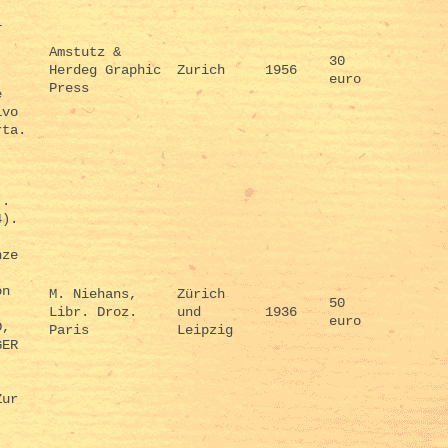
.
i
Amstutz &
30
Herdeg Graphic
Zurich
1956
euro
Press
e
ivo
rta.
).
4).
nze
on
M. Niehans,
Zürich
50
Libr. Droz.
und
1936
euro
D,
Paris
Leipzig
GER
.
Zur