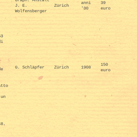
Graph. Anstalt
anni
39
J. E.
Zürich
'30
euro
Wolfensberger
53
di
,
.
150
G. Schläpfer
Zürich
1908
de
euro
atto
 un
48.