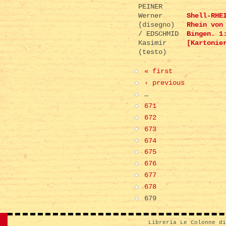
PEINER
Werner
Shell-RHE
(disegno)
Rhein von
/ EDSCHMID
Bingen. 1
Kasimir
[Kartonie
(testo)
« first
‹ previous
…
671
672
673
674
675
676
677
678
679
Libreria Le Colonne d