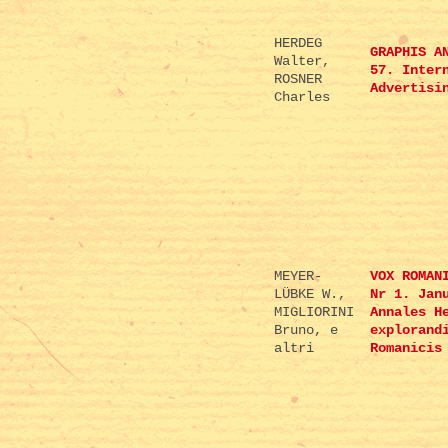
HERDEG
GRAPHIS A
Walter,
57. Inter
ROSNER
Advertisi
Charles
MEYER-
VOX ROMAN
LÜBKE W.,
Nr 1. Jan
MIGLIORINI
Annales H
Bruno, e
explorand
altri
Romanicis