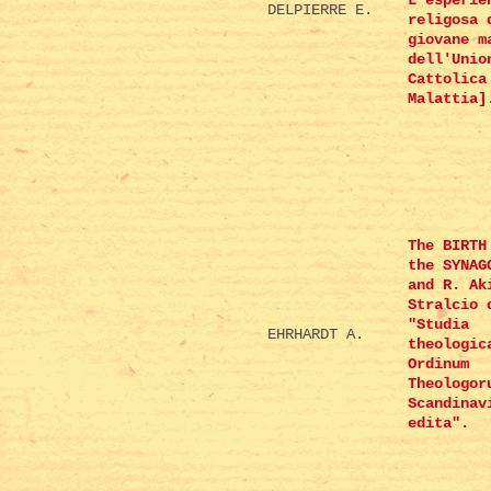
L'esperie
DELPIERRE E.
religosa 
giovane m
dell'Unio
Cattolica
Malattia]
The BIRTH
the SYNAG
and R. Ak
Stralcio 
"Studia
EHRHARDT A.
theologic
Ordinum
Theologor
Scandinav
edita".