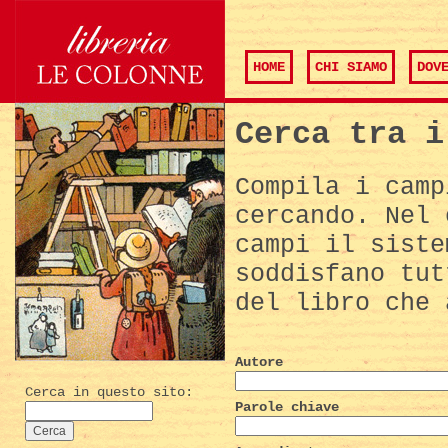
HOME
CHI SIAMO
DOV
Cerca tra i
Compila i camp
cercando. Nel 
campi il siste
soddisfano tut
del libro che 
Autore
Cerca in questo sito:
Parole chiave