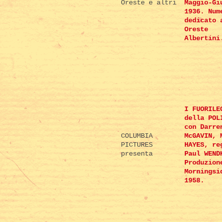
Oreste e altri
Maggio-Gi
1936. Num
dedicato 
Oreste
Albertini
I FUORILE
della POL
con Darre
COLUMBIA
McGAVIN, 
PICTURES
HAYES, re
presenta
Paul WEND
Produzion
Morningsi
1958.