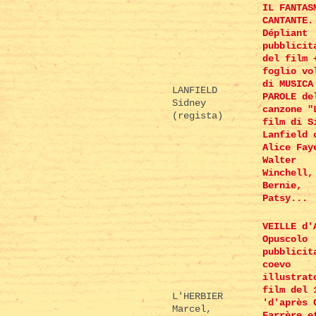
IL FANTAS
CANTANTE.
Dépliant
pubblicit
del film 
foglio vo
di MUSICA
LANFIELD
PAROLE de
Sidney
canzone "
(regista)
film di S
Lanfield 
Alice Fay
Walter
Winchell,
Bernie,
Patsy...
VEILLE d'
Opuscolo
pubblicit
coevo
illustrat
film del 
L'HERBIER
'd'après 
Marcel,
Farrère e