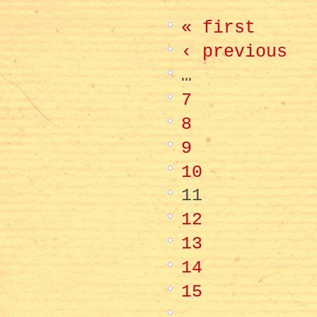
« first
‹ previous
…
7
8
9
10
11
12
13
14
15
…