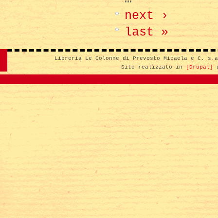
next ›
last »
Libreria Le Colonne di Prevosto Micaela e C. s.
Sito realizzato in
[Drupal]
d