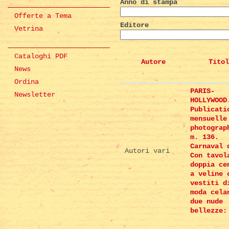
Anno di stampa
Offerte a Tema
Editore
Vetrina
Cataloghi PDF
Autore
Titol
News
Ordina
PARIS-
Newsletter
HOLLYWOOD
Publicati
mensuelle
photograp
m. 136.
Carnaval 
Autori vari
Con tavol
doppia ce
a veline 
vestiti d
moda cela
due nude
bellezze: