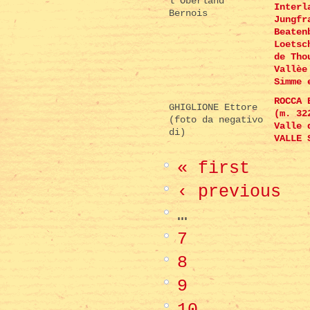
l'Oberland
Interl
Bernois
Jungfr
Beaten
Loetsc
de Tho
Vallèe
Simme 
ROCCA 
GHIGLIONE Ettore
(m. 32
(foto da negativo
Valle 
di)
VALLE 
« first
‹ previous
…
7
8
9
10