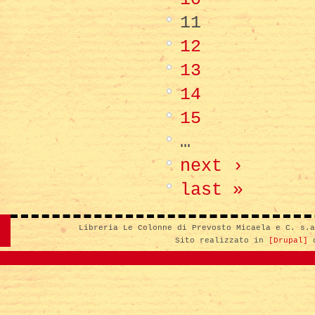
11
12
13
14
15
…
next ›
last »
Libreria Le Colonne di Prevosto Micaela e C. s.
Sito realizzato in
[Drupal]
d