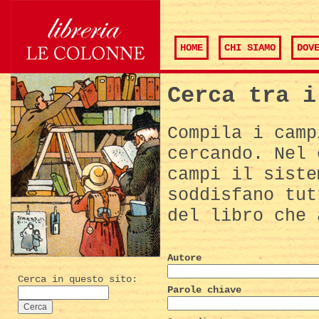
HOME
CHI SIAMO
DOV
Cerca tra i
Compila i camp
cercando. Nel 
campi il siste
soddisfano tut
del libro che 
Autore
Cerca in questo sito:
Parole chiave