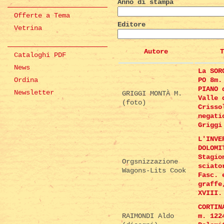
Anno di stampa
Offerte a Tema
Editore
Vetrina
Autore
T
Cataloghi PDF
News
La SOR
Ordina
PO 8m.
PIANO 
Newsletter
GRIGGI MONTÀ M.
Valle 
(foto)
Crisso
negati
Griggi
L'INVE
DOLOMI
Stagio
Orgsnizzazione
sciato
Wagons-Lits Cook
Fasc. 
graffe
XVIII.
CORTIN
RAIMONDI Aldo
m. 122