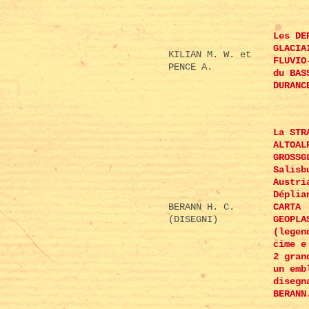
Les DE
GLACIA
KILIAN M. W. et
FLUVIO
PENCE A.
du BAS
DURANC
La STR
ALTOAL
GROSSG
Salisb
Austri
Déplia
BERANN H. C.
CARTA
(DISEGNI)
GEOPLA
(legen
cime e
2 gran
un emb
disegn
BERANN