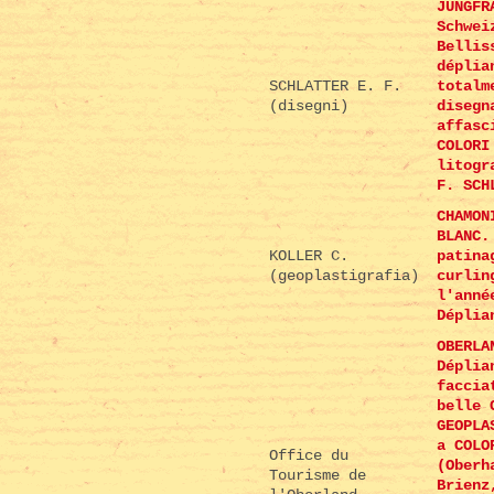
JUNGFR
Schwei
Bellis
déplia
SCHLATTER E. F.
totalm
(disegni)
disegn
affasc
COLORI
litogr
F. SCH
CHAMON
BLANC.
KOLLER C.
patina
(geoplastigrafia)
curlin
l'anné
Déplia
OBERLA
Déplia
faccia
belle 
GEOPLA
a COLO
Office du
(Oberh
Tourisme de
Brienz