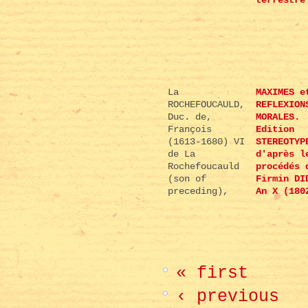
terrestre
La
MAXIMES e
ROCHEFOUCAULD,
REFLEXION
Duc. de,
MORALES.
François
Edition
(1613-1680) VI
STEREOTYP
de La
d'après l
Rochefoucauld
procédés 
(son of
Firmin DI
preceding),
An X (180
« first
‹ previous