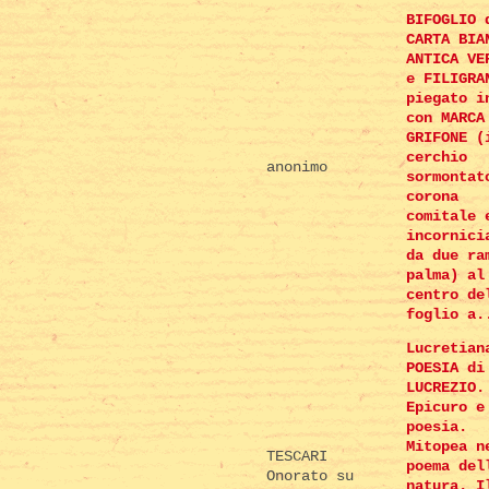
BIFOGLIO 
CARTA BIA
ANTICA VE
e FILIGRA
piegato i
con MARCA
GRIFONE (
cerchio
anonimo
sormontat
corona
comitale 
incornici
da due ra
palma) al
centro de
foglio a.
Lucretian
POESIA di
LUCREZIO.
Epicuro e
poesia.
Mitopea n
TESCARI
poema del
Onorato su
natura. I