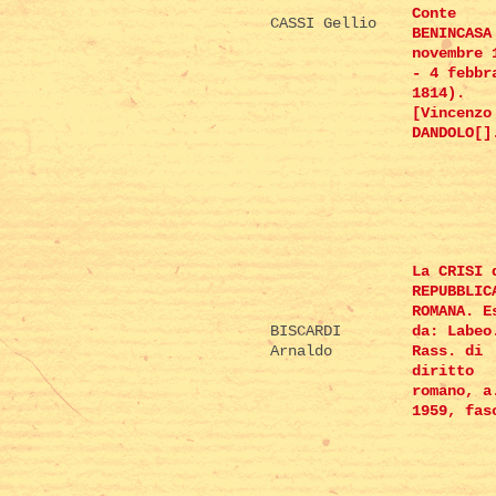
Conte
CASSI Gellio
BENINCASA
novembre 
- 4 febbr
1814).
[Vincenzo
DANDOLO[]
La CRISI 
REPUBBLIC
ROMANA. E
BISCARDI
da: Labeo
Arnaldo
Rass. di
diritto
romano, a
1959, fas