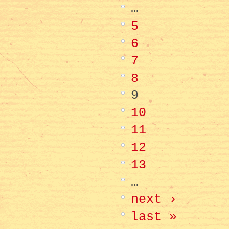
…
5
6
7
8
9
10
11
12
13
…
next ›
last »