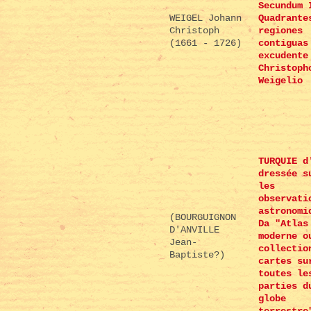
Secundum 
WEIGEL Johann
Quadrante
Christoph
regiones
(1661 - 1726)
contiguas
excudente
Christoph
Weigelio
TURQUIE d
dressée s
les
observati
astronomi
(BOURGUIGNON
Da "Atlas
D'ANVILLE
moderne o
Jean-
collectio
Baptiste?)
cartes su
toutes le
parties d
globe