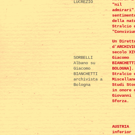
LUCREZIO
"nil
admirari"
sentiment
della nat
Stralcio 
"Conviviu
Un Dirett
d'ARCHIVI
secolo XI
SORBELLI
Giacomo
Albano su
BIANCHETT
Giacomo
BOLOGNA].
BIANCHETTI
Stralcio 
archivista a
Miscellan
Bologna
Studi Sto
in onore 
Giovanni
Sforza.
AUSTRIA
inferior