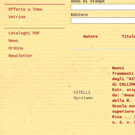
Anno di stampa
Offerte a Tema
Editore
Vetrina
Cataloghi PDF
Autore
Titol
News
Ordina
Newsletter
Nuovi
frammenti
degli "AI
di CALLIM
Estr. ori
VITELLI
da: 'Anna
Girolamo
della R.
Scuola no
superiore
Pisa ... 
s. 2, v. 