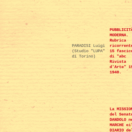
PUBBLICIT
MODERNA.
Rubrica
PARADISI Luigi
ricorrent
(Studio "LUPA"
15 fascic
di Torino)
di "abc
Rivista
d'Arte" 1
1940.
La MISSIO
del Senat
DANDOLO n
MARCHE ei
DIARIO de