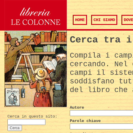
HOME
CHI SIAMO
DOV
Cerca tra i
Compila i camp
cercando. Nel 
campi il siste
soddisfano tut
del libro che 
Autore
Cerca in questo sito:
Parole chiave