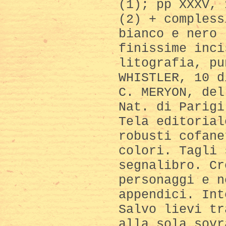
(1); pp XXXV, 
(2) + compless
bianco e nero 
finissime inci
litografia, pu
WHISTLER, 10 d
C. MERYON, del
Nat. di Parigi
Tela editorial
robusti cofane
colori. Tagli 
segnalibro. Cr
personaggi e n
appendici. Int
Salvo lievi tr
alla sola sovr