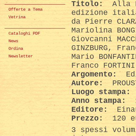
Titolo:
Alla R
Offerte a Tema
edizione itali
Vetrina
da Pierre CLAR
Mariolina BONG
Cataloghi PDF
Giovcanni MACC
News
GINZBURG, Fran
Ordina
Mario BONFANTI
Newsletter
Franco FORTINI
Argomento:
Edi
Autore:
PROUS
Luogo stampa:
Anno stampa:
Editore:
Eina
Prezzo:
120 e
3 spessi volum