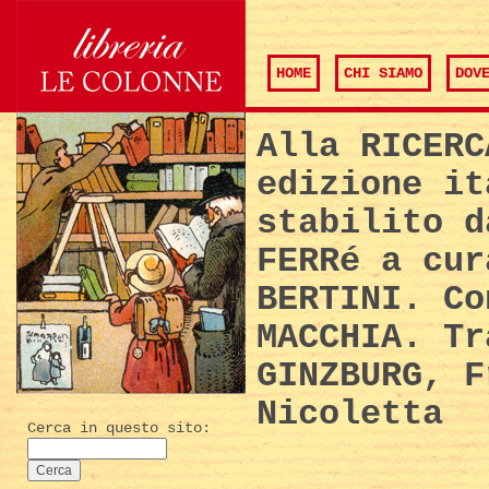
HOME
CHI SIAMO
DOV
Alla RICERC
edizione it
stabilito d
FERRé a cur
BERTINI. Co
MACCHIA. Tr
GINZBURG, F
Nicoletta
Cerca in questo sito: