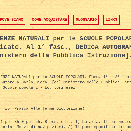
DOVE SIAMO
COME ACQUISTARE
GLOSSARIO
LINKS
ENZE NATURALI per le SCUOLE POPOLA
icato. Al 1° fasc., DEDICA AUTOGRA
nistero della Pubblica Istruzione]
ENZE NATURALI per le SCUOLE POPOLARI. Fasc. 1° e 2° (sol
'Autore a Carlo Gioda, [del Ministero della Pubblica Ist
 Scuole popolari - Ed. torinesei
 Tip. Prasca Alle Terme Diocleziane)
9) pp. 35 + pp. 55. Bross. edit. 1) La'aria, Il barometr
 perla. Mezzi di navigazioni. 2) Il peso specifico dei c