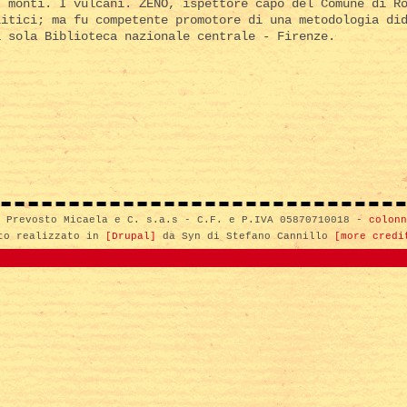
I monti. I vulcani. ZENO, ispettore capo del Comune di R
litici; ma fu competente promotore di una metodologia di
a sola Biblioteca nazionale centrale - Firenze.
i Prevosto Micaela e C. s.a.s - C.F. e P.IVA 05870710018 -
colonn
to realizzato in
[Drupal]
da Syn di Stefano Cannillo
[more credi