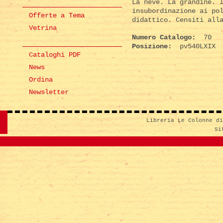
La neve. La grandine. 
insubordinazione ai po
Offerte a Tema
didattico. Censiti all
Vetrina
Numero Catalogo:
70
Posizione:
pv540LXIX
Cataloghi PDF
News
Ordina
Newsletter
Libreria Le Colonne d
Si