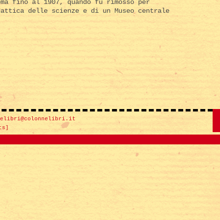
oma fino al 1907, quando fu rimosso per
dattica delle scienze e di un Museo centrale
elibri@colonnelibri.it
ts]