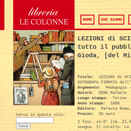
HOME
CHI SIAMO
LEZIONI di SCI
tutto il pubbl
Gioda, [del Mi
Titolo:
LEZIONI di SCI
AUTOGRAFA FIRMATA dell
Argomento:
Pedagogia -
Autore:
ZENO Rafaele
Luogo stampa:
Torino
Anno stampa:
1888
Editore:
Paravia Roma,
Prezzo:
36 euro
Cerca in questo sito:
2 fasc. in-8° (cm. 21,
sougna. Il corallo. La