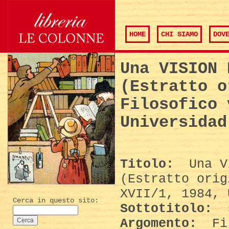
HOME
CHI SIAMO
DOV
Una VISION 
(Estratto o
Filosofico 
Universidad
Titolo:
Una VI
(Estratto orig
XVII/1, 1984, 
Cerca in questo sito:
Sottotitolo:
s
Argomento:
Fil