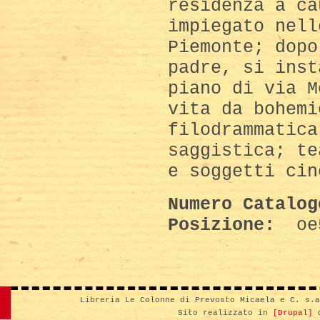
residenza a ca
impiegato nell
Piemonte; dopo
padre, si inst
piano di via M
vita da bohemi
filodrammatica
saggistica; te
e soggetti cin
Numero Catalo
Posizione:
oe
Libreria Le Colonne di Prevosto Micaela e C. s.
Sito realizzato in
[Drupal]
d