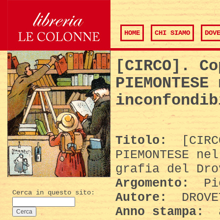
HOME
CHI SIAMO
DOV
[CIRCO]. Co
PIEMONTESE 
inconfondib
Titolo:
[CIRC
PIEMONTESE nel
grafia del Dro
Argomento:
Pie
Cerca in questo sito:
Autore:
DROVET
Anno stampa:
a