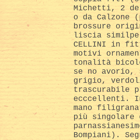
Michetti, 2 de
o da Calzone (
brossure origi
liscia similpe
CELLINI in fit
motivi ornamen
tonalità bicol
se no avorio, 
grigio, verdol
trascurabile p
ecccellenti. I
mano filigrana
più singolare 
parnassianesim
Bompiani). Seg