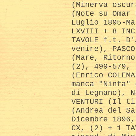
(Minerva oscur
(Note su Omar 
Luglio 1895-Ma
LXVIII + 8 INC
TAVOLE f.t. D'
venire), PASCO
(Mare, Ritorno
(2), 499-579, 
(Enrico COLEMA
manca "Ninfa" 
di Legnano), N
VENTURI (Il ti
(Andrea del Sa
Dicembre 1896,
CX, (2) + 1 TA