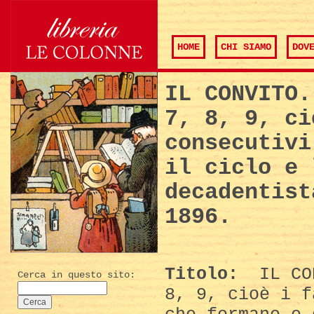
HOME
CHI SIAMO
DOV
IL CONVITO.
7, 8, 9, ci
consecutivi
il ciclo e 
decadentist
1896.
Titolo:
IL CON
Cerca in questo sito:
8, 9, cioè i f