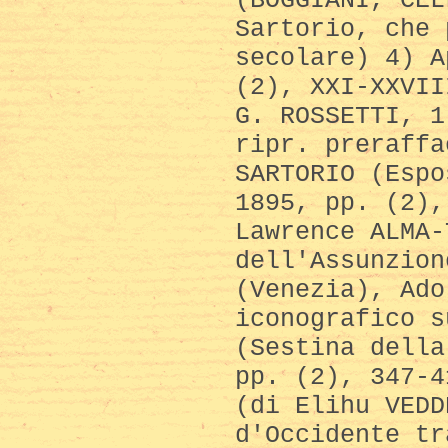
Sartorio, che 
secolare) 4) A
(2), XXI-XXVII
G. ROSSETTI, 1
ripr. preraffa
SARTORIO (Espo
1895, pp. (2),
Lawrence ALMA-
dell'Assunzion
(Venezia), Ado
iconografico s
(Sestina della
pp. (2), 347-4
(di Elihu VEDD
d'Occidente tr