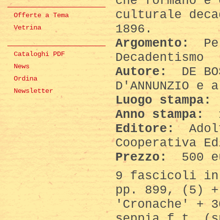
che formano e 
culturale deca
Offerte a Tema
1896.
Vetrina
Argomento:
Per
Cataloghi PDF
Decadentismo
News
Autore:
DE BOS
Ordina
D'ANNUNZIO e a
Newsletter
Luogo stampa:
Anno stampa:
1
Editore:
Adolf
Cooperativa Ed
Prezzo:
500 e
9 fascicoli in
pp. 899, (5) +
'Cronache' + 3
seppia f.t. (s