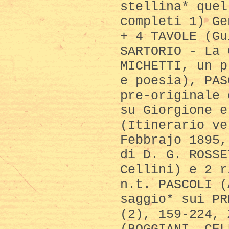
stellina* quel
completi 1) Ge
+ 4 TAVOLE (Gu
SARTORIO - La 
MICHETTI, un p
e poesia), PAS
pre-originale 
su Giorgione e
(Itinerario ve
Febbrajo 1895,
di D. G. ROSSE
Cellini) e 2 r
n.t. PASCOLI (
saggio* sui PR
(2), 159-224, 
(BOGGIANI, CEL