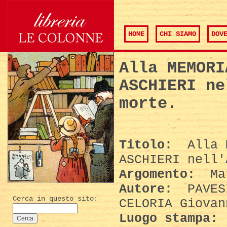
HOME
CHI SIAMO
DOV
Alla MEMORI
ASCHIERI ne
morte.
Titolo:
Alla M
ASCHIERI nell'
Argomento:
Mat
Autore:
PAVESI
Cerca in questo sito:
CELORIA Giovan
Luogo stampa: