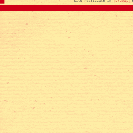
Sito realizzato in
[Drupal]
d