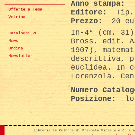
Anno stampa:
Offerte a Tema
Editore:
Tip.
Vetrina
Prezzo:
20 eu
In-4° (cm. 31)
Cataloghi PDF
Bross. edit. A
News
1907), matemat
Ordina
Newsletter
descrittiva, p
euclidea. In c
Lorenzola. Cen
Numero Catalo
Posizione:
lo
Libreria Le Colonne di Prevosto Micaela e C. s.