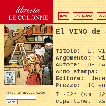
HOME
CHI SIAMO
DOV
El VINO de 
Titolo:
El VI
Argomento:
Vin
Autore:
DE LA
Anno stampa:
Editore:
Jere
Prezzo:
10 eu
Cerca in questo sito:
In-32° (cm. 12
copertine. fas