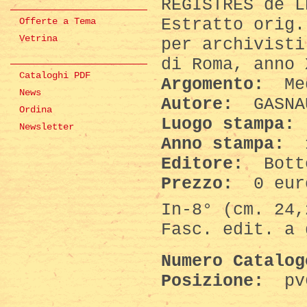
REGISTRES de L
Estratto orig.
Offerte a Tema
Vetrina
per archivisti
di Roma, anno 
Cataloghi PDF
Argomento:
Med
News
Autore:
GASNA
Ordina
Luogo stampa:
Newsletter
Anno stampa:
Editore:
Bott
Prezzo:
0 eur
In-8° (cm. 24,
Fasc. edit. a 
Numero Catalo
Posizione:
pv