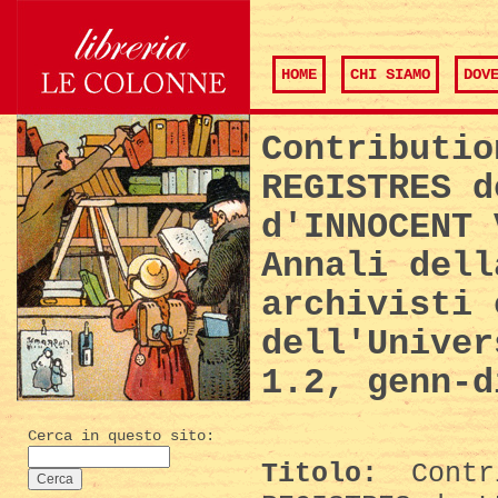
HOME
CHI SIAMO
DOV
Contributio
REGISTRES d
d'INNOCENT 
Annali dell
archivisti 
dell'Univer
1.2, genn-d
Cerca in questo sito:
Titolo:
Contr