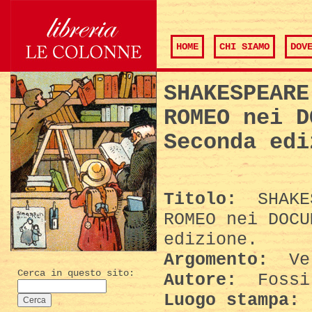
HOME
CHI SIAMO
DOV
SHAKESPEARE
ROMEO nei D
Seconda edi
Titolo:
SHAKES
ROMEO nei DOCU
edizione.
Argomento:
Ver
Cerca in questo sito:
Autore:
Fossi
Luogo stampa: