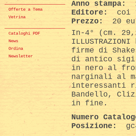
Anno stampa:
1
Offerte a Tema
Editore:
coi 
Vetrina
Prezzo:
20 eu
In-4° (cm. 29,
Cataloghi PDF
ILLUSTRAZIONI 
News
firme di Shake
Ordina
Newsletter
di antico sigi
in nero al fro
narginali al m
interessanti r
Bandello, Cliz
in fine.
Numero Catalo
Posizione:
gc