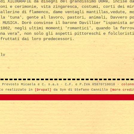
ndi XILOGRAFIE da disegni del grandissimo DORé, incise d
ioni e cerimonie, vita zingaresca, costumi, corti dei mi
ballerine di flamenco, dame ventagli mantillas,vedute, m
lla 'tuna', gente al lavoro, pastori, animali, Davvero p
n MUSICA. Dorè convinse il barone Davillier "ispanista a
 1862, negli ultimi momenti 'romantici', quando la ferro
gna vera", non solo gli aspetti pittoreschi e folclorist
sfruttati dai loro predecessori.
lv
i Prevosto Micaela e C. s.a.s - C.F. e P.IVA 05870710018 -
colonn
to realizzato in
[Drupal]
da Syn di Stefano Cannillo
[more credi