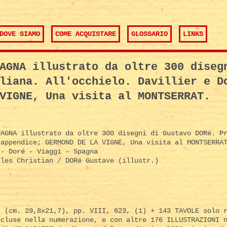
DOVE SIAMO
COME ACQUISTARE
GLOSSARIO
LINKS
AGNA illustrato da oltre 300 diseg
liana. All'occhielo. Davillier e D
VIGNE, Una visita al MONTSERRAT.
AGNA illustrato da oltre 300 disegni di Gustavo DORé. Pr
 appendice; GERMOND DE LA VIGNE, Una visita al MONTSERRA
- Doré - Viaggi - Spagna
les Christian / DORé Gustave (illustr.)
° (cm. 29,8x21,7), pp. VIII, 623, (1) + 143 TAVOLE solo 
ncluse nella numerazione, e con altre 176 ILLUSTRAZIONI 