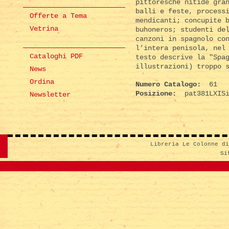
pittoresche nitide gra
balli e feste, process
Offerte a Tema
mendicanti; concupite 
Vetrina
buhoneros; studenti de
canzoni in spagnolo co
l’intera penisola, nel
Cataloghi PDF
testo descrive la "Spa
illustrazioni) troppo 
News
Ordina
Numero Catalogo:
61
Posizione:
pat381LXISi
Newsletter
Libreria Le Colonne d
Si