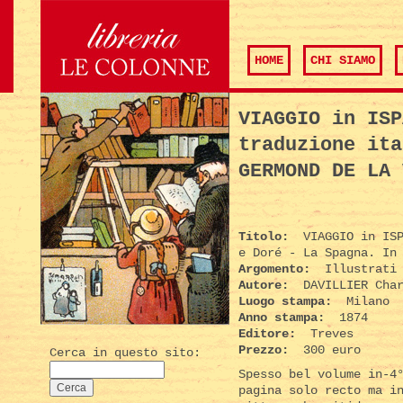
HOME
CHI SIAMO
VIAGGIO in ISP
traduzione ita
GERMOND DE LA 
Titolo:
VIAGGIO in ISP
e Doré - La Spagna. In
Argomento:
Illustrati 
Autore:
DAVILLIER Char
Luogo stampa:
Milano
Anno stampa:
1874
Editore:
Treves
Prezzo:
300 euro
Cerca in questo sito:
Spesso bel volume in-4
pagina solo recto ma i