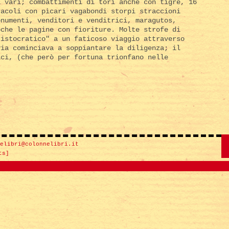
a vari; combattimenti di tori anche con tigre, 16
racoli con pìcari vagabondi storpi straccioni
onumenti, venditori e venditrici, maragutos,
oche le pagine con fioriture. Molte strofe di
ristocratico" a un faticoso viaggio attraverso
via cominciava a soppiantare la diligenza; il
ici, (che però per fortuna trionfano nelle
elibri@colonnelibri.it
ts]