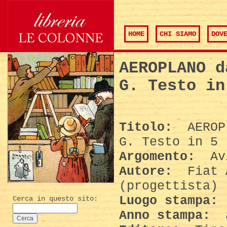
HOME
CHI SIAMO
DOV
AEROPLANO d
G. Testo in
Titolo:
AEROPL
G. Testo in 5 
Argomento:
Av
Autore:
Fiat A
(progettista)
Luogo stampa:
Cerca in questo sito:
Anno stampa:
a