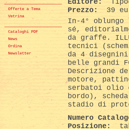
Editore:
Tipog
Prezzo:
39 eu
Offerte a Tema
Vetrina
In-4° oblungo 
sé, editorialm
Cataloghi PDF
da graffe. ILL
News
tecnici (schem
Ordina
da 4 disegnini
Newsletter
belle grandi F
Descrizione de
motore, pattin
serbatoi olio 
bordo), scheda
stadio di prot
Numero Catalo
Posizione:
ta