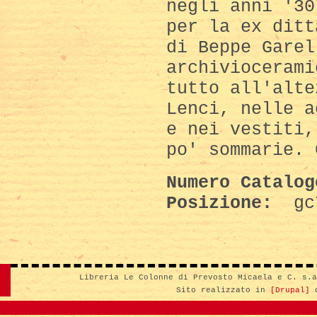
negli anni '30
per la ex ditt
di Beppe Garel
archiviocerami
tutto all'alte
Lenci, nelle a
e nei vestiti,
po' sommarie. 
Numero Catalo
Posizione:
gc
Libreria Le Colonne di Prevosto Micaela e C. s.
Sito realizzato in
[Drupal]
d