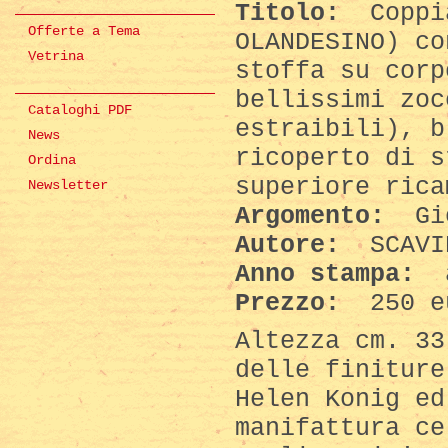
Titolo:
Coppia
Offerte a Tema
OLANDESINO) co
Vetrina
stoffa su corp
bellissimi zoc
Cataloghi PDF
estraibili), b
News
ricoperto di s
Ordina
superiore rica
Newsletter
Argomento:
Gio
Autore:
SCAVI
Anno stampa:
a
Prezzo:
250 e
Altezza cm. 33
delle finiture
Helen Konig ed
manifattura ce