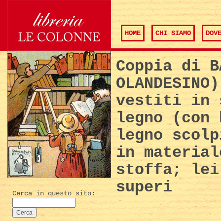
HOME
CHI SIAMO
DOV
Coppia di B
OLANDESINO)
vestiti in 
legno (con 
legno scolp
in material
stoffa; lei
superi
Cerca in questo sito: