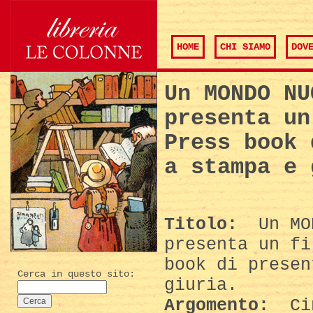
HOME
CHI SIAMO
DOV
Un MONDO NU
presenta un
Press book 
a stampa e 
Titolo:
Un MON
presenta un fi
book di presen
Cerca in questo sito:
giuria.
Argomento:
Cin