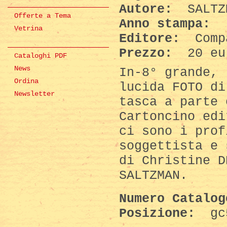
Autore:
SALTZM
Offerte a Tema
Anno stampa:
(
Vetrina
Editore:
Compa
Prezzo:
20 eu
Cataloghi PDF
News
In-8° grande, 
Ordina
lucida FOTO di
Newsletter
tasca a parte 
Cartoncino edi
ci sono i prof
soggettista e 
di Christine D
SALTZMAN.
Numero Catalo
Posizione:
gc