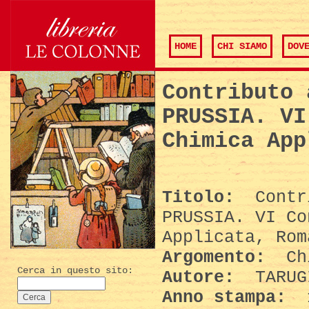
HOME
CHI SIAMO
DOV
Contributo 
PRUSSIA. VI
Chimica App
Titolo:
Contri
PRUSSIA. VI Co
Applicata, Rom
Argomento:
Chi
Cerca in questo sito:
Autore:
TARUG
Anno stampa: