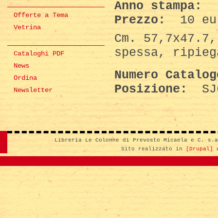
Anno stampa:
(
Offerte a Tema
Prezzo:
10 eu
Vetrina
Cm. 57,7x47.7,
spessa, ripieg
Cataloghi PDF
News
Numero Catalo
Ordina
Posizione:
SJ
Newsletter
Libreria Le Colonne di Prevosto Micaela e C. s.
Sito realizzato in
[Drupal]
d