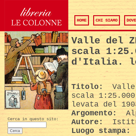
HOME
CHI SIAMO
DOV
Valle del Z
scala 1:25.
d'Italia. l
Titolo:
Valle 
scala 1:25.000
levata del 190
Argomento:
Alp
Cerca in questo sito:
Autore:
Istit
Luogo stampa: