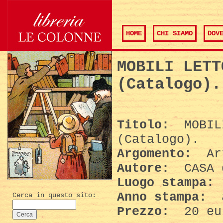
HOME
CHI SIAMO
DOV
MOBILI LETT
(Catalogo).
Titolo:
MOBILI
(Catalogo).
Argomento:
Art
Autore:
CASA 
Luogo stampa:
Anno stampa:
a
Cerca in questo sito:
Prezzo:
20 eu