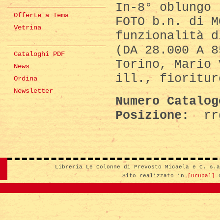
In-8° oblungo 
Offerte a Tema
FOTO b.n. di M
Vetrina
funzionalità d
(DA 28.000 A 8
Cataloghi PDF
Torino, Mario 
News
ill., fioritur
Ordina
Newsletter
Numero Catalo
Posizione:
rr
Libreria Le Colonne di Prevosto Micaela e C. s.
Sito realizzato in
[Drupal]
d