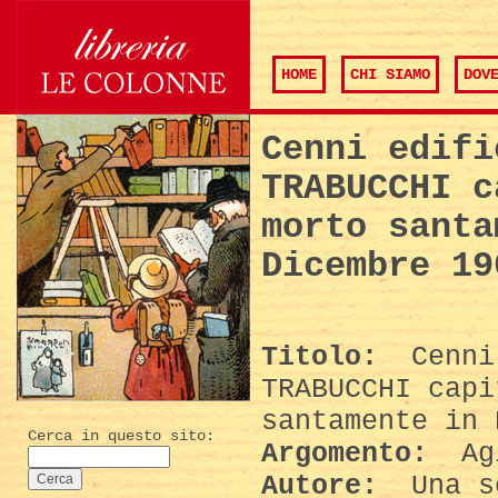
HOME
CHI SIAMO
DOV
Cenni edifi
TRABUCCHI c
morto santa
Dicembre 19
Titolo:
Cenni 
TRABUCCHI capi
santamente in 
Cerca in questo sito:
Argomento:
Agi
Autore:
Una s