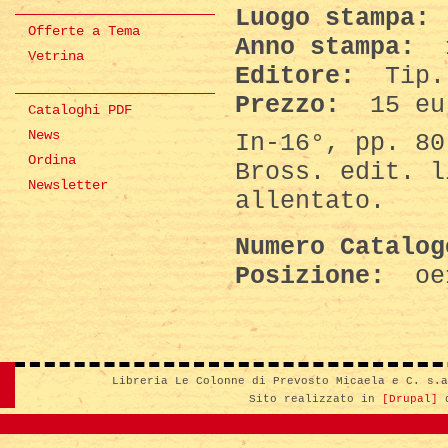
Luogo stampa:
Offerte a Tema
Anno stampa:
Vetrina
Editore:
Tip.
Prezzo:
15 eu
Cataloghi PDF
News
In-16°, pp. 80
Ordina
Bross. edit. l
Newsletter
allentato.
Numero Catalo
Posizione:
oe
Libreria Le Colonne di Prevosto Micaela e C. s.
Sito realizzato in
[Drupal]
d