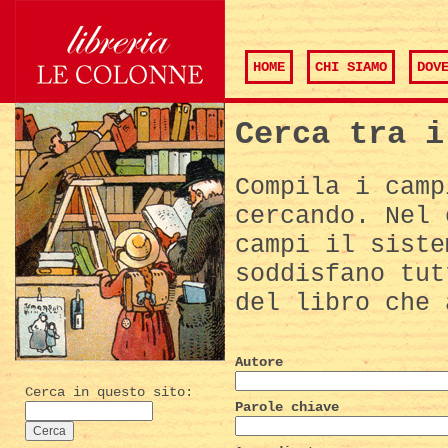
HOME
CHI SIAMO
DOV
Cerca tra i
Compila i camp
cercando. Nel 
campi il siste
soddisfano tut
del libro che 
Autore
Cerca in questo sito:
Parole chiave