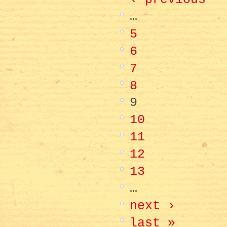
…
5
6
7
8
9
10
11
12
13
…
next ›
last »