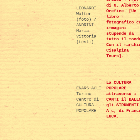
di G. Alberto
LEONARDI
Orefice. [Un
Walter
libro
(foto) /
fotografico c
ANDRINI
immagini
Maria
stupende da
Vittoria
tutto il mond
(testi)
Con il marchi
Cisalpina
Tours].
La CULTURA
ENARS ACLI
POPOLARE
Torino -
attraverso i
Centro di
CANTI il BALL
CULTURA
gli STRUMENTI
POPOLARE
A c, di Franc
LUCÀ.