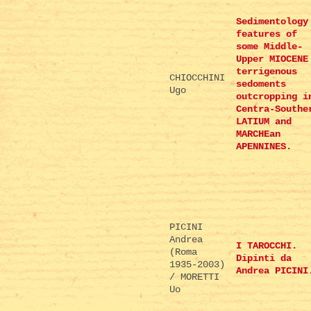
Sedimentology
features of
some Middle-
Upper MIOCENE
terrigenous
CHIOCCHINI
sedoments
Ugo
outcropping i
Centra-Southe
LATIUM and
MARCHEan
APENNINES.
PICINI
Andrea
I TAROCCHI.
(Roma
Dipinti da
1935-2003)
Andrea PICINI
/ MORETTI
Uo