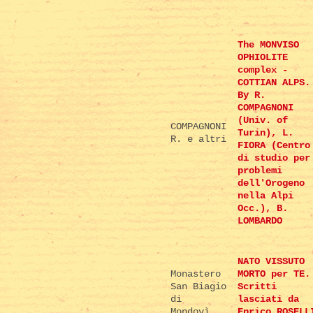
The MONVISO
OPHIOLITE
complex -
COTTIAN ALPS.
By R.
COMPAGNONI
(Univ. of
COMPAGNONI
Turin), L.
R. e altri
FIORA (Centro
di studio per
problemi
dell'Orogeno
nella Alpi
Occ.), B.
LOMBARDO
NATO VISSUTO
Monastero
MORTO per TE.
San Biagio
Scritti
di
lasciati da
Mondovì,
Enrico ROSELL