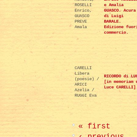
ROSELLI
e Amalia
Enrico,
GUASCO. Acura
GUASCO
di Luigi
PREVE
BARALE.
Amala
Edizione fuor
commercio.
CARELLI
Libera
RICORDO di LU
(poesie) /
[in memoriam 
ARICI
Luce CARELLI]
Azelia /
RUGGI Eva
« first
‹ previous