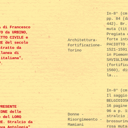
In-8° (cm
pp. 84 (d
442). Br.
A di Francesco
muta (tit
TO da URBINO,
Pregiata 
ETTO CIVILE e
forte int
Architettura-
RE del secolo
PACIOTTO 
Fortificazione-
stratto da
1521-1591
Torino
llanea di
in Piemon
 italiana",
SAVIGLIAN
V.
(fortific
1560), di
la...
In-8° (cm
Il saggio
BELGIOIOS
16 pagine
PRESENTE
96 a p. 1
IONE delle
Donne -
stralcio 
e del LORO
Risorgimeento -
brossurin
RE. Stralcio da
Mamiani
rosa muta
ova Antologia"