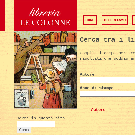
HOME
CHI SIAMO
Cerca tra i li
Compila i campi per tr
risultati che soddisfa
Autore
Anno di stampa
Autore
Cerca in questo sito: