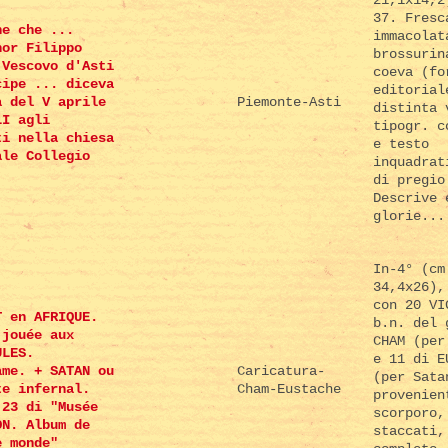
37. Fresc
ne che ...
immacolat
nor Filippo
brossurin
 Vescovo d'Asti
coeva (fo
cipe ... diceva
editorial
a del V aprile
Piemonte-Asti
distinta 
LI agli
tipogr. c
ti nella chiesa
e testo
ale Collegio
inquadrat
.
di pregio
Descrive 
glorie...
In-4° (cm
34,4x26),
con 20 VI
T en AFRIQUE.
b.n. del 
 jouée aux
CHAM (per
ULES.
e 11 di E
ame. + SATAN ou
Caricatura-
(per Sata
te infernal.
Cham-Eustache
provenien
 23 di "Musée
scorporo,
ON. Album de
staccati,
e monde"