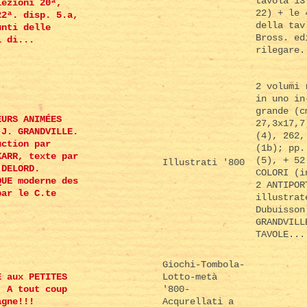
tavola 13
lezioni 20ª,
22) + le 
22ª. disp. 5.a,
della tav
unti delle
Bross. ed
i di...
rilegare.
2 volumi 
in uno in
grande (c
EURS ANIMÉES
27,3x17,7
 J. GRANDVILLE.
(4), 262,
uction par
(1b); pp.
KARR, texte par
(5), + 52
Illustrati '800
 DELORD.
COLORI (i
QUE moderne des
2 ANTIPOR
par le C.te
illustrat
.
Dubuisson
GRANDVILL
TAVOLE...
Giochi-Tombola-
E aux PETITES
Lotto-metà
. A tout coup
'800-
agne!!!
Acqurellati a