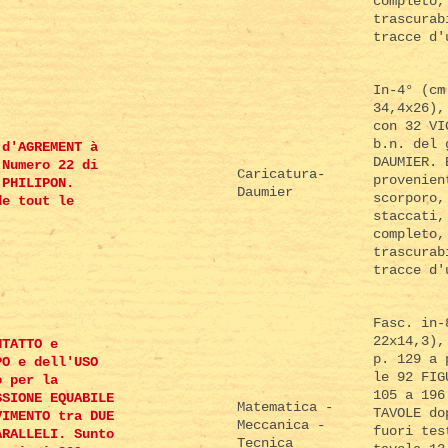
completo,
trascurab
tracce d'
In-4° (cm
34,4x26),
con 32 VI
b.n. del 
 d'AGREMENT à
DAUMIER. 
 Numero 22 di
Caricatura-
provenien
 PHILIPON.
Daumier
scorporo,
de tout le
staccati,
completo,
trascurab
tracce d'
Fasc. in-
22x14,3),
NTATTO e
p. 129 a 
PO e dell'USO
le 92 FIG
o per la
105 a 196
SSIONE EQUABILE
Matematica -
TAVOLE do
VIMENTO tra DUE
Meccanica -
fuori tes
ARALLELI. Sunto
Tecnica