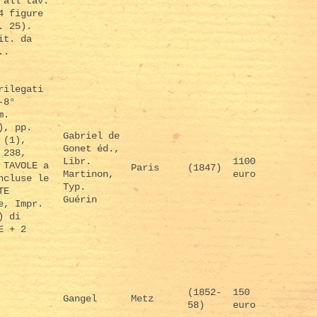
 all tav.
4 figure
. 25).
it. da
..
rilegati
-8°
m.
), pp.
Gabriel de
 (1),
Gonet éd.,
 238,
Libr.
1100
 TAVOLE a
Paris
(1847)
Martinon,
euro
ncluse le
Typ.
TE
Guérin
e, Impr.
) di
E + 2
(1852-
150
Gangel
Metz
58)
euro