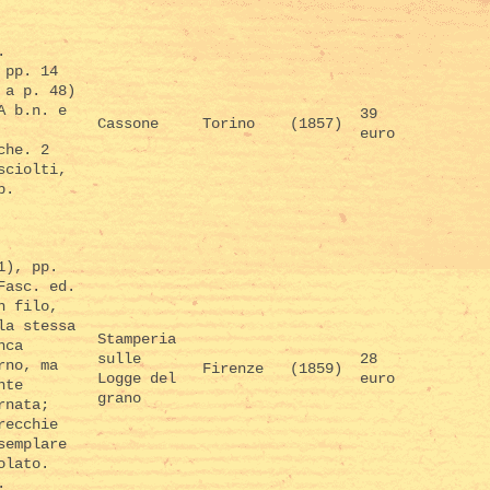
.
 pp. 14
 a p. 48)
A b.n. e
39
Cassone
Torino
(1857)
euro
che. 2
sciolti,
p.
1), pp.
Fasc. ed.
n filo,
la stessa
Stamperia
nca
sulle
28
rno, ma
Firenze
(1859)
Logge del
euro
nte
grano
rnata;
recchie
semplare
olato.
.