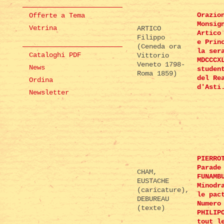
Orazio
Offerte a Tema
Monsig
Vetrina
ARTICO
Artico
Filippo
e Prin
(Ceneda ora
la ser
Cataloghi PDF
Vittorio
MDCCCX
Veneto 1798-
News
studen
Roma 1859)
del Re
Ordina
d'Asti
Newsletter
PIERRO
Parade
CHAM,
FUNAMB
EUSTACHE
Minodr
(caricature),
le pac
DEBUREAU
Numero
(texte)
PHILIP
tout l