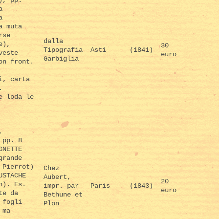
a
a
a muta
rse
dalla
e),
30
Tipografia
Asti
(1841)
veste
euro
Garbiglia
on front.
i, carta
.
e loda le
.
 pp. 8
GNETTE
grande
 Pierrot)
Chez
USTACHE
Aubert,
20
n). Es.
impr. par
Paris
(1843)
euro
te da
Bethune et
 fogli
Plon
 ma