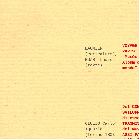
VOYAGE
DAUMIER
PARIS.
(caricature),
"Musée
HUART Louis
Album 
(texte)
monde"
Del CO
SVILUP
di ess
GIULIO Carlo
TRASMI
Ignazio
del MO
(Torino 1803
ASSI P