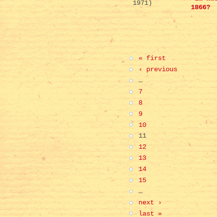
1971)
1866?
« first
‹ previous
…
7
8
9
10
11
12
13
14
15
…
next ›
last »