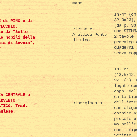
mano
In-4° (cm
32,3x23),
E di PINO e di
(da p. 33
VECCHIO.
Piemonte-
con STEMM
io da "Sulle
Araldica-Ponte
2 tavole
ie nobili della
di Pino
genealogi
hia di Savoia",
quaderni 
V.
senza cop
In-16°
(18,5x12,
27, (1). 
legato co
copp. del
IA CENTRALE e
carta bia
ERVENTO
dell'inte
Risorgimento
ATICO. Trad.
con elega
nglese.
cornice o
piccole o
ma bell'e
non manip
Scritto..