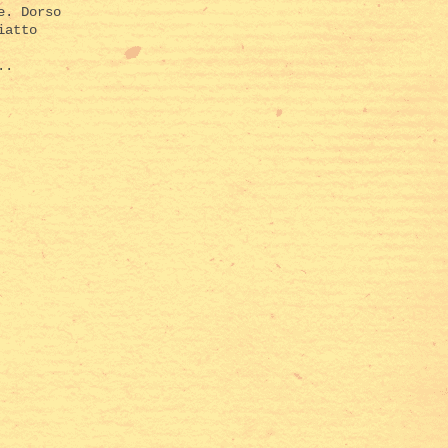
e. Dorso
iatto
..