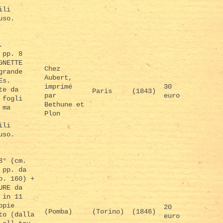
ili
uso.
.
 pp. 8
GNETTE
Chez
grande
Aubert,
Es.
imprimé
30
te da
Paris
(1843)
par
euro
 fogli
Bethune et
 ma
Plon
ili
uso.
8° (cm.
 pp. da
p. 160) +
URE da
 in 11
ppie
20
(Pomba)
(Torino)
(1846)
to (dalla
euro