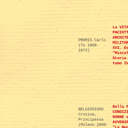
La VIT
PACIOT
ARCHIT
PROMIS Carlo
MILITA
(To 1808-
XVI. E
1872)
"Misce
Storia
tomo I
Della 
BELGIOSIOSO
CONDIZ
Crstina,
DONNE 
Principessa
AVVENI
(Milano 1808-
"La Nu