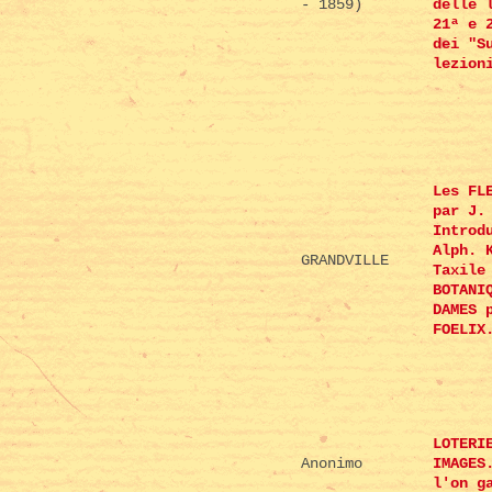
- 1859)
delle 
21ª e 
dei "S
lezion
Les FL
par J.
Introd
Alph. 
GRANDVILLE
Taxile
BOTANI
DAMES 
FOELIX
LOTERI
Anonimo
IMAGES
l'on g