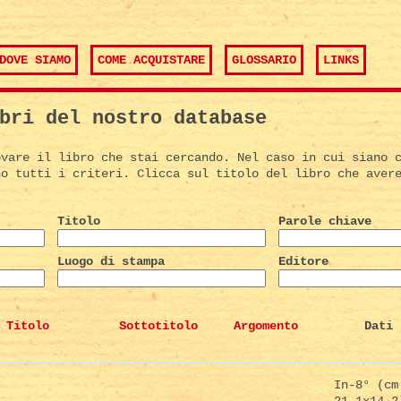
DOVE SIAMO
COME ACQUISTARE
GLOSSARIO
LINKS
bri del nostro database
ovare il libro che stai cercando. Nel caso in cui siano 
no tutti i criteri. Clicca sul titolo del libro che aver
Titolo
Parole chiave
Luogo di stampa
Editore
Titolo
Sottotitolo
Argomento
Dati 
In-8° (cm
21,1x14,2