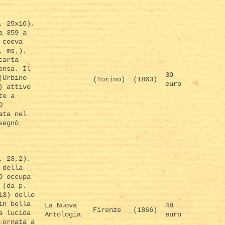
. 25x16),
a 359 a
 coeva
. ms.).
carta
onsa. Il
39
(Urbino
(Torino)
(1863)
euro
) attivo
te a
O
ata nel
segnò
. 23,2).
 della
O occupa
 (da p.
13) dello
in bella
La Nuova
48
Firenze
(1866)
a lucida
Antologia
euro
 ornata a