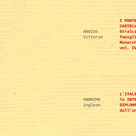
I PONT
CASTEL
ANGIUS
Stralc
Vittorio
famigl
Monarc
vol. I
L'ITAL
ANONIMO
lo INT
inglese.
DIPLOM
dall'i