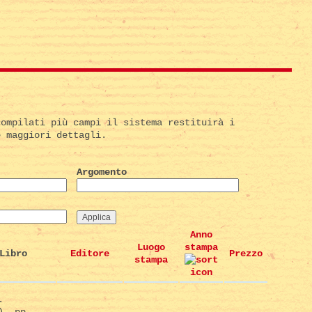
compilati più campi il sistema restituirà i
e maggiori dettagli.
Argomento
Anno
Luogo
stampa
Libro
Editore
Prezzo
stampa
.
), pp.