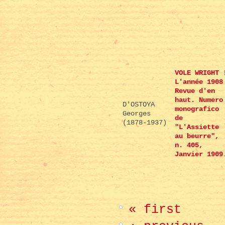
VOLE WRIGHT 
L'année 1908
Revue d'en
haut. Numero
D'OSTOYA
monografico
Georges
de
(1878-1937)
"L'Assiette
au beurre",
n. 405,
Janvier 1909
« first