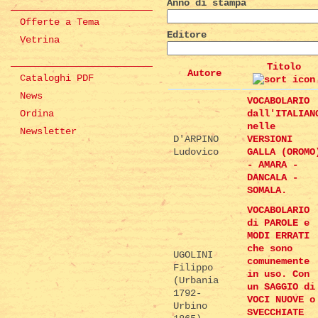
Anno di stampa
Offerte a Tema
Editore
Vetrina
Titolo
Autore
Cataloghi PDF
News
VOCABOLARIO
Ordina
dall'ITALIAN
nelle
Newsletter
D'ARPINO
VERSIONI
Ludovico
GALLA (OROMO
- AMARA -
DANCALA -
SOMALA.
VOCABOLARIO
di PAROLE e
MODI ERRATI
che sono
UGOLINI
comunemente
Filippo
in uso. Con
(Urbania
un SAGGIO di
1792-
VOCI NUOVE o
Urbino
SVECCHIATE