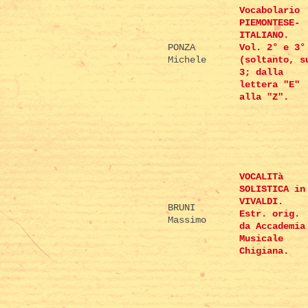
Vocabolario
PIEMONTESE-
ITALIANO.
PONZA
Vol. 2° e 3°
Michele
(soltanto, s
3; dalla
lettera "E"
alla "Z".
VOCALITà
SOLISTICA in
VIVALDI.
BRUNI
Estr. orig.
Massimo
da Accademia
Musicale
Chigiana.