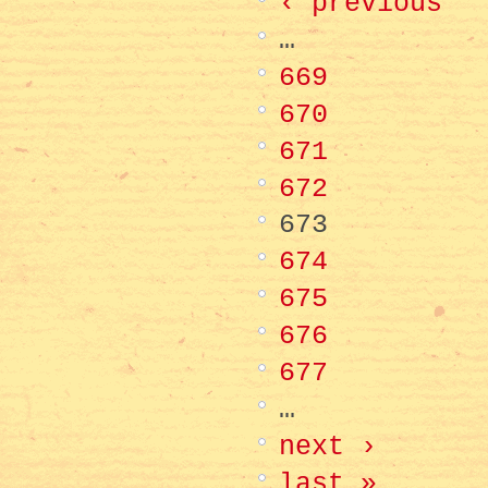
‹ previous
…
669
670
671
672
673
674
675
676
677
…
next ›
last »