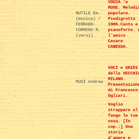
VOCCA 'e
ROSE. Melodi
NUTILE Em.
popolare.
(musica) /
Piedigrotta
FERRARO-
1906.Canto e
CORRERA R.
pianoforte. 
(versi)
l'amico
Cesare
CANESSA.
VOCI e GRIDI
della VECCHI
MILANO.
MUSI Andrea
Presentazion
di Francesco
Ogliari.
Voglio
strappare al
fango le tue
ossa. [In
cop.:] Una
storia
d'amore e