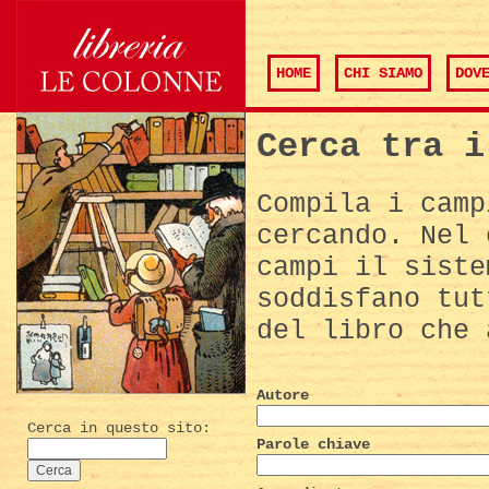
HOME
CHI SIAMO
DOV
Cerca tra i
Compila i camp
cercando. Nel 
campi il siste
soddisfano tut
del libro che 
Autore
Cerca in questo sito:
Parole chiave