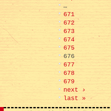
…
671
672
673
674
675
676
677
678
679
next ›
last »