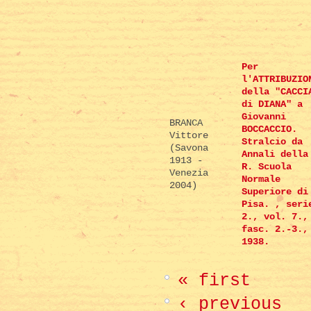
Per
l'ATTRIBUZIO
della "CACCI
di DIANA" a
Giovanni
BRANCA
BOCCACCIO.
Vittore
Stralcio da
(Savona
Annali della
1913 -
R. Scuola
Venezia
Normale
2004)
Superiore di
Pisa. , seri
2., vol. 7.,
fasc. 2.-3.,
1938.
« first
‹ previous