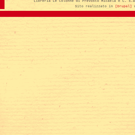
Libreria Le Colonne di Prevosto Micaela e C. s.
Sito realizzato in
[Drupal]
d