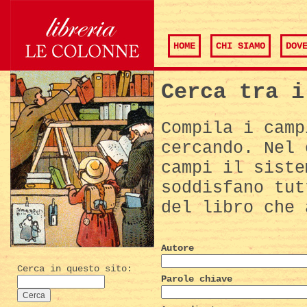
HOME
CHI SIAMO
DOV
Cerca tra i
Compila i camp
cercando. Nel 
campi il siste
soddisfano tut
del libro che 
Autore
Cerca in questo sito:
Parole chiave