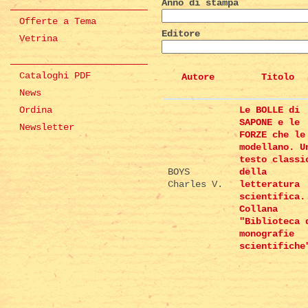
Anno di stampa
Offerte a Tema
Editore
Vetrina
Cataloghi PDF
Autore
Titolo
News
Ordina
Le BOLLE di
SAPONE e le
Newsletter
FORZE che le
modellano. U
testo classi
BOYS
della
Charles V.
letteratura
scientifica.
Collana
"Biblioteca 
monografie
scientifiche