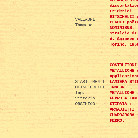
Animadvrsio
dissertatio
Friderici
RITSCHELII 
VALLAURI
PLAUTI poët
Tommaso
NOMINIBUS.
Stralcio da
d. Scienze 
Torino, 186
COSTRUZIONI
METALLICHE 
applicazion
STABILIMENTI
LAMIERA STI
METALLURGICI
INSEGNE
Ing.
METALLICHE 
Vittorio
FERRO e LAM
ORSENIGO
STIRATA +
ARMADIETTI
GUARDAROBA 
FERRO.