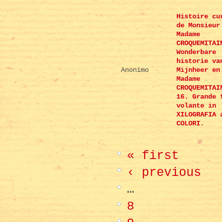
Histoire cu
de Monsieur
Madame
CROQUEMITAI
Wonderbare
historie va
Anonimo
Mijnheer en
Madame
CROQUEMITAI
16. Grande 
volante in
XILOGRAFIA 
COLORI.
« first
‹ previous
…
8