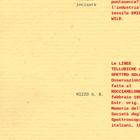
puntasecca?
incisore
l'industria
tessile EMI
WILD.
Le LINEE
TELLURICHE 
SPETTRO SOL
Osservazion
fatte al
ROCCIAMELON
RIZZO G. B.
febbraio 18
Estr. orig.
Memorie del
Società deg
Spettroscop
italiani, 1