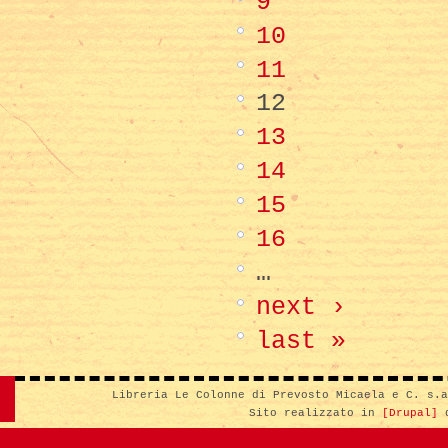
9
10
11
12
13
14
15
16
…
next ›
last »
Libreria Le Colonne di Prevosto Micaela e C. s.
Sito realizzato in
[Drupal]
d