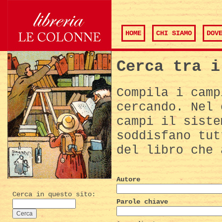
HOME
CHI SIAMO
DOV
Cerca tra i
Compila i camp
cercando. Nel 
campi il siste
soddisfano tut
del libro che 
Autore
Cerca in questo sito:
Parole chiave