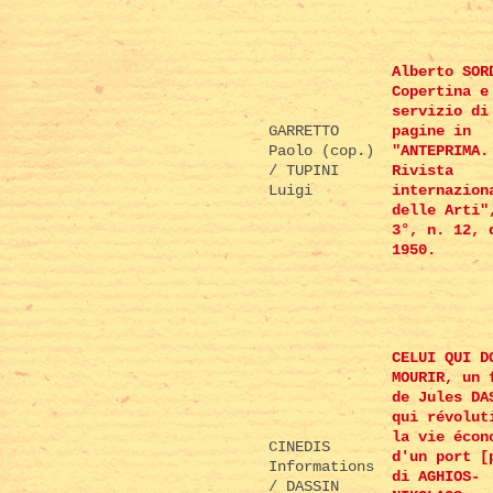
Alberto SOR
Copertina e
servizio di
GARRETTO
pagine in
Paolo (cop.)
"ANTEPRIMA.
/ TUPINI
Rivista
Luigi
internazion
delle Arti"
3°, n. 12, 
1950.
CELUI QUI D
MOURIR, un 
de Jules DA
qui révolut
la vie écon
CINEDIS
d'un port [
Informations
di AGHIOS-
/ DASSIN