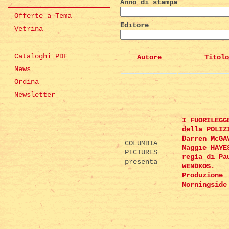
Anno di stampa
Offerte a Tema
Editore
Vetrina
Cataloghi PDF
Autore
Titolo
News
Ordina
Newsletter
I FUORILEGG
della POLIZ
Darren McGA
COLUMBIA
Maggie HAYE
PICTURES
regìa di Pa
presenta
WENDKOS.
Produzione
Morningside