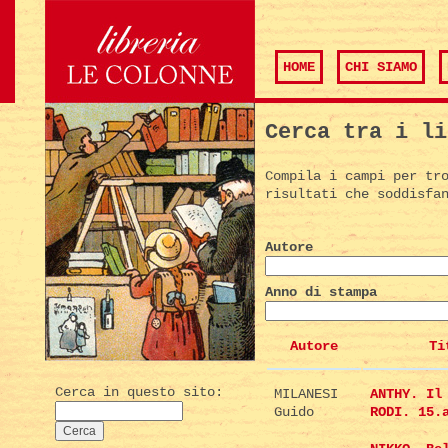
HOME
CHI SIAMO
Cerca tra i li
Compila i campi per tr
risultati che soddisfa
Autore
Anno di stampa
Autore
Ti
Cerca in questo sito:
MILANESI
ANTHY. Il
Guido
RODI. 15.