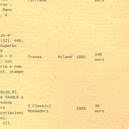
Tirrrena
euro
orso .
, Dans
e, A
 in-4°
 (12), 446;
 Superbo
IO
140
CO + 2
Treves
Milano
1892
euro
.; con
orta e num.
ant. stampe
.
,6x10,9),
16 TAVOLE a
ssuosa
I Classici
30
oro
1956
Mondadori
euro
scoriazioni
ie),
. ill.