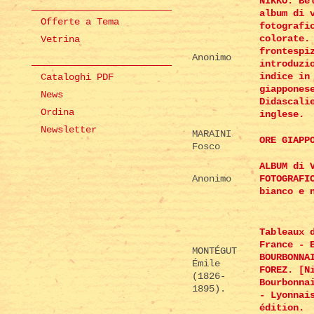
NIKKO. Be
album di 
Offerte a Tema
fotografi
colorate.
Vetrina
frontespi
Anonimo
introduzi
indice in
Cataloghi PDF
giappones
News
Didascali
Ordina
inglese.
Newsletter
MARAINI
ORE GIAPP
Fosco
ALBUM di 
Anonimo
FOTOGRAFI
bianco e 
Tableaux 
France - 
MONTÉGUT
BOURBONNA
Émile
FOREZ. [N
(1826-
Bourbonna
1895).
- Lyonnai
édition.