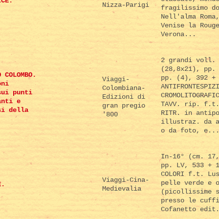
ICE.
Nizza-Parigi
fragilissimo d
Nell'alma Roma
Venise la Roug
Verona...
2 grandi voll.
(28,8x21), pp.
O COLOMBO.
pp. (4), 392 +
Viaggi-
oni
ANTIFRONTESPIZ
Colombiana-
sui punti
CROMOLITOGRAFI
Edizioni di
anti e
TAVV. rip. f.t
gran pregio
si della
RITR. in antip
'800
illustraz. da 
o da foto, e..
In-16° (cm. 17
pp. LV, 533 + 
COLORI f.t. Lu
Viaggi-Cina-
pelle verde e 
E.
Medievalia
(picollissime 
presso le cuff
Cofanetto edit