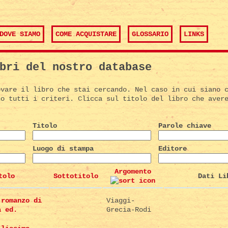
DOVE SIAMO
COME ACQUISTARE
GLOSSARIO
LINKS
bri del nostro database
ovare il libro che stai cercando. Nel caso in cui siano 
no tutti i criteri. Clicca sul titolo del libro che aver
Titolo
Parole chiave
Luogo di stampa
Editore
Argomento
tolo
Sottotitolo
Dati Li
 romanzo di
Viaggi-
a ed.
Grecia-Rodi