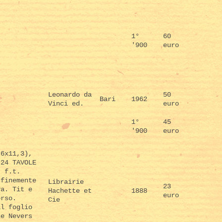
1°
60
'900
euro
Leonardo da
50
Bari
1962
Vinci ed.
euro
1°
45
'900
euro
,6x11,3),
 24 TAVOLE
. f.t.
 finemente
Librairie
23
va. Tit e
Hachette et
1888
euro
orso.
Cie
al foglio
ne Nevers