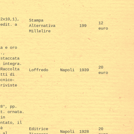
,2x10,1),
Stampa
12
 edit. a
Alternativa
199
euro
Millelire
la e oro
t.,
 staccata
a integra.
20
 Raccolta
Loffredo
Napoli
1939
euro
atti di
ecnico-
 riviste
 8°, pp.
it. ornata.
 in
entato, il
 è
Editrice
20
Napoli
1928
e al