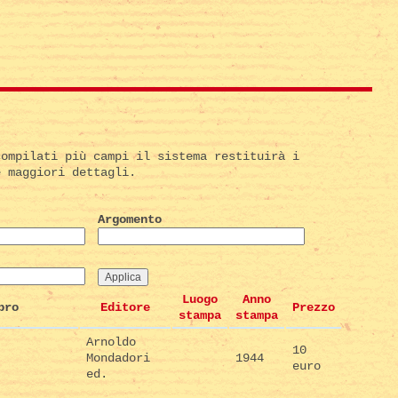
compilati più campi il sistema restituirà i
e maggiori dettagli.
Argomento
Luogo
Anno
bro
Editore
Prezzo
stampa
stampa
Arnoldo
10
Mondadori
1944
euro
ed.