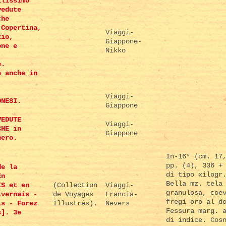
llissimo
vedute
che
 Copertina,
Viaggi-
zio,
Giappone-
one e
Nikko
e.
e anche in
Viaggi-
ONESI.
Giappone
VEDUTE
Viaggi-
CHE in
Giappone
nero.
In-16° (cm. 17
pp. (4), 336 +
de la
di tipo xilogr
En
Bella mz. tela
IS et en
(Collection
Viaggi-
granulosa, coe
ivernais -
de Voyages
Francia-
fregi oro al d
is - Forez
Illustrés).
Nevers
Fessura marg. 
s]. 3e
di indice. Cos