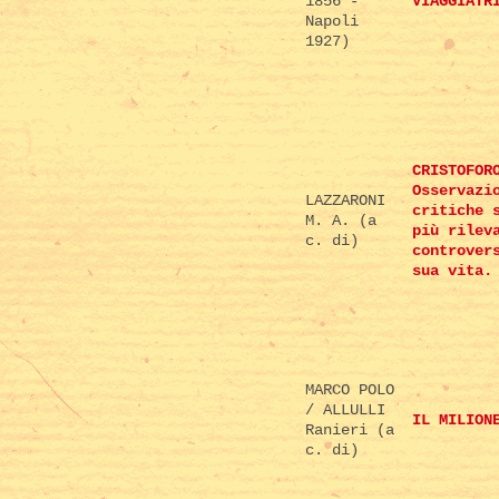
1856 -
VIAGGIATR
Napoli
1927)
CRISTOFOR
Osservazi
LAZZARONI
critiche 
M. A. (a
più rilev
c. di)
controver
sua vita.
MARCO POLO
/ ALLULLI
IL MILION
Ranieri (a
c. di)