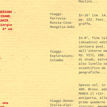
Moulins...
BERIANA -
Viaggi-
In-16° (cm. 14
KIDANE,
Ferrovia-
pp. 122. Fasc.
ASHIR.
Russia-Cina-
graffe,
Giorgio
Mongolia-Gobi
. 4ª ed.
In-8°, fine te
(sbiadito) edi
cerniera post.
dall'interno m
Viaggi-
Pp. VIII, 288.
Esplorazioni-
E.
di studi, estr
Colombo
alto livello t
scientifico da
geografiche...
Spesso vol. in
480. Bross. ed
MANCA il ritr.
antiporta, all
Viaggi-Donne-
primo quaderno
i una
Italia-Alpi-
staccato, mend